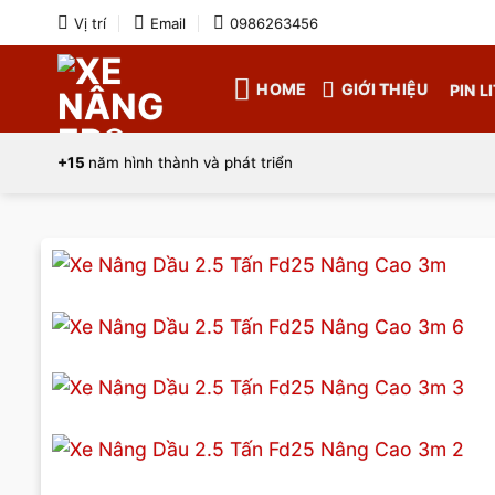
Bỏ
Vị trí
Email
0986263456
qua
nội
HOME
GIỚI THIỆU
PIN L
dung
+15
năm hình thành và phát triển