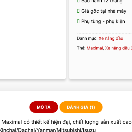
Bảo hành 12 tháng
Giá gốc tại nhà máy
Phụ tùng - phụ kiện
Danh mục:
Xe nâng dầu
Thẻ:
Maximal
,
Xe nâng dầu 
MÔ TẢ
ĐÁNH GIÁ (1)
ximal có thiết kế hiện đại, chất lượng sản xuất cao, 
Xinchai/Dachai/Yanmar/Mitsubishi/Isuzu