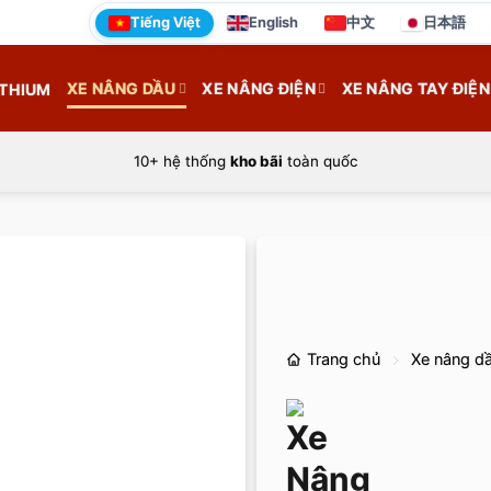
Tiếng Việt
English
中文
日本語
XE NÂNG DẦU
XE NÂNG ĐIỆN
XE NÂNG TAY ĐIỆN
ITHIUM
10+ hệ thống
kho bãi
toàn quốc
Trang chủ
Xe nâng d