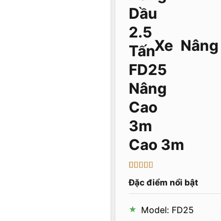
Xe Nâng 
Cao 3m
5
1
trên 5 dựa
Đặc điểm nổi bật
trên
đánh
giá
Model: FD25