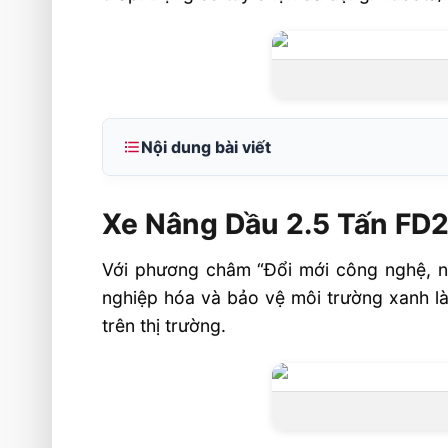
Nội dung bài viết
Xe Nâng Dầu 2.5 Tấn FD25 Nâng Cao 
Xe Nâng Dầu 2.5 Tấn FD
Hiệu suất làm việc
Thoải mái khi vận hành
Với phương châm “Đổi mới công nghệ, nâ
Độ ổn định cao
nghiệp hóa và bảo vệ môi trường xanh là
trên thị trường.
Thông số kỹ thuật Xe Nâng Dầu 2
Nâng Cao 3m
Thương hiệu Maximal
Liên hệ mua sản phẩm