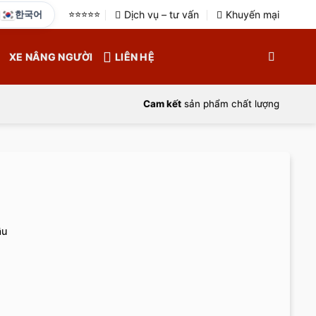
한국어
⭐️⭐️⭐️⭐️⭐️
Dịch vụ – tư vấn
Khuyến mại
XE NÂNG NGƯỜI
LIÊN HỆ
Cam kết
sản phẩm chất lượng
ầu