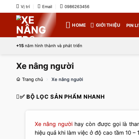
Bỏ
Vị trí
Email
0986263456
qua
nội
HOME
GIỚI THIỆU
PIN L
dung
+15
năm hình thành và phát triển
Xe nâng người
Trang chủ
Xe nâng người
✅ BỘ LỌC SẢN PHẨM NHANH
Xe nâng người
hay còn được gọi là than
hiệu quả khi làm việc ở độ cao tầm 10 – 