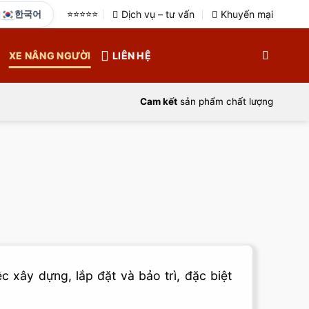
한국어
⭐️⭐️⭐️⭐️⭐️
Dịch vụ – tư vấn
Khuyến mại
XE NÂNG NGƯỜI
LIÊN HỆ
Cam kết
sản phẩm chất lượng
c xây dựng, lắp đặt và bảo trì, đặc biệt