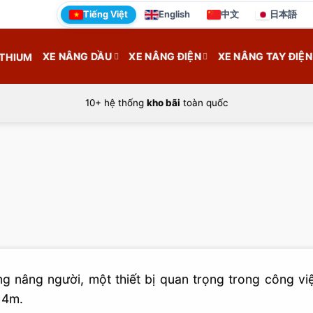
Tiếng Việt
English
中文
日本語
XE NÂNG DẦU
XE NÂNG ĐIỆN
XE NÂNG TAY ĐIỆN
ITHIUM
10+ hệ thống
kho bãi
toàn quốc
g nâng người, một thiết bị quan trọng trong công việ
14m.