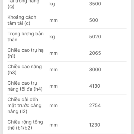
Tải trọng nâng
kg
3500
(Q)
Khoảng cách
mm
500
tâm tải (c)
Trọng lượng bản
kg
5020
thân
Chiều cao trụ hạ
mm
2065
(h1)
Chiều cao nâng
mm
3000
(h3)
Chiều cao trụ
mm
4130
nâng tối đa (h4)
Chiều dài đến
mặt trước càng
mm
2754
nâng (l2)
Chiều rộng tổng
mm
1230
thể (b1/b2)