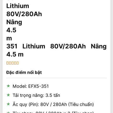
351 Lithium 80V/280Ah Nâng
4.5 m
5
1
trên 5 dựa
Đặc điểm nổi bật
trên
đánh
giá
Model: EFX5-351
Tải trọng nâng: 3.5 tấn
Ắc quy (Pin): 80V / 280Ah (Tiêu chuẩn)