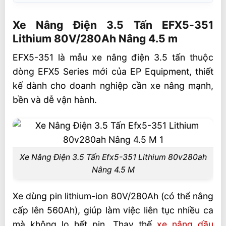
Xe Nâng Điện 3.5 Tấn EFX5-351 Lithium
80V/280Ah Nâng 4.5 m
Xe Nâng Điện 3.5 Tấn EFX5-351
Lithium 80V/280Ah Nâng 4.5 m
Pin Lithium-ion mô-đun – Linh hoạt và tiết
kiệm
EFX5-351 là mẫu xe nâng điện 3.5 tấn thuộc
Ưu điểm vượt trội của pin lithium
dòng EFX5 Series mới của EP Equipment, thiết
kế dành cho doanh nghiệp cần xe nâng mạnh,
Thông số kỹ thuật Xe Nâng Điện 3.5 Tấn
bền và dễ vận hành.
EFX5-351 Lithium 80V/280Ah
Hiệu suất và ứng dụng thực tế
Ứng dụng phổ biến
Thiết kế an toàn, dễ vận hành
Xe Nâng Điện 3.5 Tấn Efx5-351 Lithium 80v280ah
Nâng 4.5 M
Chọn xe nâng điện EFX5-351 khi nào?
Video Xe Nâng Điện 3.5 Tấn EFX5-351
Xe dùng pin lithium-ion 80V/280Ah (có thể nâng
Liên hệ mua sản phẩm
cấp lên 560Ah), giúp làm việc liên tục nhiều ca
mà không lo hết pin. Thay thế
xe nâng dầu