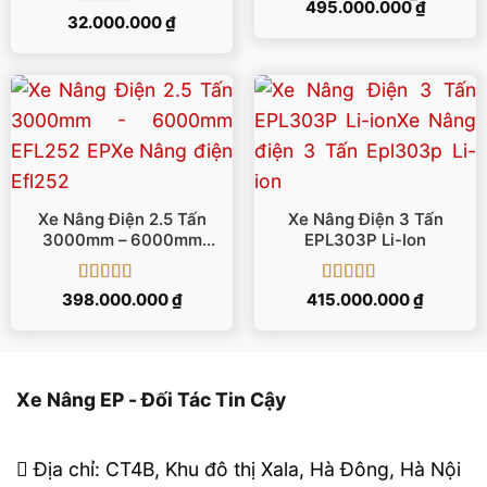
Giá
Giá
495.000.000
hạng
5
5 sao
₫
Được xếp
gốc
hiện
32.000.000
₫
là:
tại
hạng
5
5 sao
505.000.000 ₫.
là:
495.000
Xe Nâng Điện 2.5 Tấn
Xe Nâng Điện 3 Tấn
3000mm – 6000mm
EPL303P Li-Ion
EFL252 EP
Được xếp
Được xếp
398.000.000
₫
415.000.000
₫
hạng
5
5 sao
hạng
5
5 sao
Xe Nâng EP - Đối Tác Tin Cậy
Địa chỉ: CT4B, Khu đô thị Xala, Hà Đông, Hà Nội