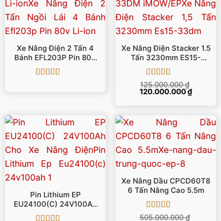
Xe Nâng Điện 2 Tấn 4
Xe Nâng Điện Stacker 1.5
Bánh EFL203P Pin 80V
Tấn 3230mm ES15-
Li-Ion
33DM IMOW/EP
Được xếp
Được xếp
125.000.000
₫
Giá
Giá
hạng
5
5 sao
120.000.000
hạng
5
5 sao
₫
gốc
hiện
là:
tại
125.000.000 ₫.
là:
120.000.
Xe Nâng Dầu CPCD60T8
6 Tấn Nâng Cao 5.5m
Pin Lithium EP
EU24100(C) 24V100Ah
Cho Xe Nâng Điện
Được xếp
505.000.000
₫