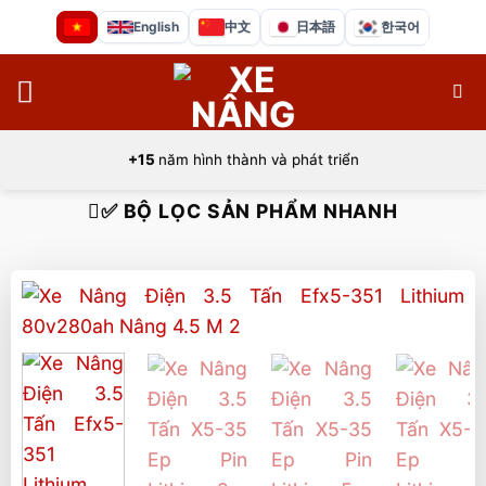
Bỏ
English
中文
日本語
한국어
qua
nội
dung
+15
năm hình thành và phát triển
✅ BỘ LỌC SẢN PHẨM NHANH