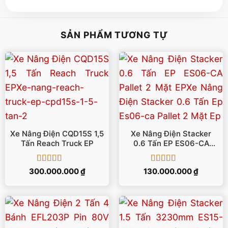
SẢN PHẨM TƯƠNG TỰ
Xe Nâng Điện CQD15S 1,5
Xe Nâng Điện Stacker
Tấn Reach Truck EP
0.6 Tấn EP ES06-CA
Pallet 2 Mặt EP
Được xếp
Được xếp
300.000.000
₫
130.000.000
₫
hạng
5
5 sao
hạng
5
5 sao