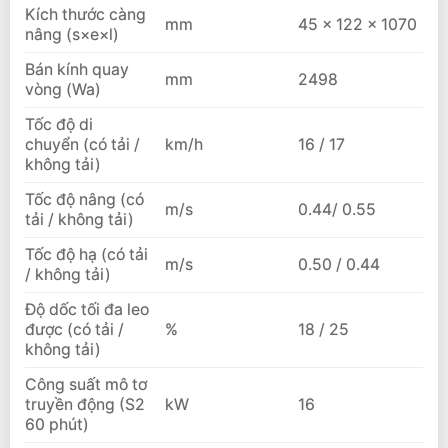
Kích thước càng
mm
45 × 122 × 1070
nâng (s×e×l)
Bán kính quay
mm
2498
vòng (Wa)
Tốc độ di
chuyển (có tải /
km/h
16 / 17
không tải)
Tốc độ nâng (có
m/s
0.44/ 0.55
tải / không tải)
Tốc độ hạ (có tải
m/s
0.50 / 0.44
/ không tải)
Độ dốc tối đa leo
được (có tải /
%
18 / 25
không tải)
Công suất mô tơ
truyền động (S2
kW
16
60 phút)