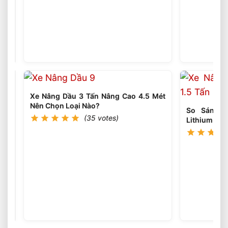
Nâng
Dầu
(35
votes)
5
Tấn
Dùng
Trong
Ngành
Thép
Có
Hiệu
Xe Nâng Dầu 3 Tấn Nâng Cao 4.5 Mét
Quả
Nên Chọn Loại Nào?
So Sánh H
Không?
(35 votes)
Lithium The
Xe
Nâng
Dầu
(35
votes)
3
Tấn