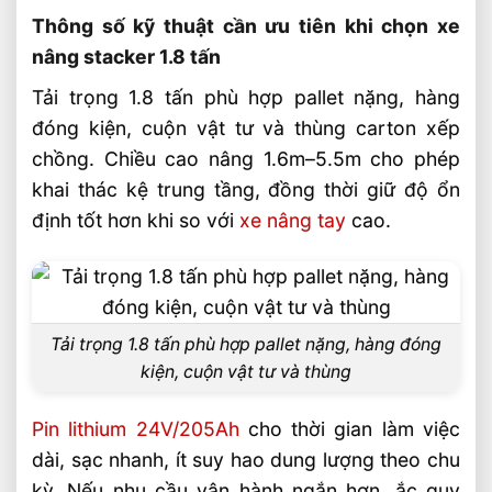
Thông số kỹ thuật cần ưu tiên khi chọn xe
Sản phẩm đề xuất
nâng stacker 1.8 tấn
Liên hệ mua sản phẩm
Tải trọng 1.8 tấn phù hợp pallet nặng, hàng
Bài Viết Liên Quan
đóng kiện, cuộn vật tư và thùng carton xếp
Xe Nâng Dầu 5 Tấn Dùng Trong Ngành
chồng. Chiều cao nâng 1.6m–5.5m cho phép
Thép Có Hiệu Quả Không?
khai thác kệ trung tầng, đồng thời giữ độ ổn
Xe Nâng Dầu 3 Tấn Có Thể Làm Việc Liên
định tốt hơn khi so với
xe nâng tay
cao.
Tục Nhiều Ca Không?
Xe Nâng Dầu 3 Tấn Nâng Cao 6 Mét Có
Phổ Biến Hiện Nay?
Xe Nâng Dầu 3 Tấn Nâng Cao 4.5 Mét
Tải trọng 1.8 tấn phù hợp pallet nặng, hàng đóng
Nên Chọn Loại Nào?
kiện, cuộn vật tư và thùng
Xe Nâng Lithium Tải Trọng Nào Phù Hợp
Cho Kho Logistics
Pin lithium 24V/205Ah
cho thời gian làm việc
So Sánh Hiệu Suất Nâng Xe Nâng Lithium
dài, sạc nhanh, ít suy hao dung lượng theo chu
Theo Từng Tải Trọng
kỳ. Nếu nhu cầu vận hành ngắn hơn, ắc quy