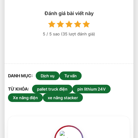
Có
Thể
Làm
Đánh giá bài viết này
Việc
Liên
Tục
5
/ 5 sao (
35
lượt đánh giá)
Nhiều
Ca
Không?
DANH MỤC
Dịch vụ
Tư vấn
TỪ KHÓA
pallet truck điện
pin lithium 24V
Xe nâng điện
xe nâng stacker