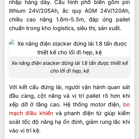
phí và tăng độ bền
nhập hàng dày. Cấu hình phổ biến gồm pin
lithium 24V/205Ah, ắc quy AGM 24V/120Ah,
Khi nào nên chọn xe nâng điện stacker
chiều cao nâng 1.6m–5.5m, đáp ứng pallet
đứng lái 1.8 tấn
chuẩn trong kho logistics, siêu thị, sản xuất.
So sánh nhanh với xe nâng tay cao và
pallet truck điện
Câu hỏi thường gặp về xe nâng điện
stacker đứng lái 1.8 tấn cho kho kệ cao FAQ
Xe nâng điện stacker đứng lái 1.8 tấn được thiết kế
Xe nâng điện stacker đứng lái 1.8 tấn
cho lối đi hẹp, kệ
nâng cao tối đa bao nhiêu?
Với kết cấu đứng lái, người vận hành quan sát
Pin lithium và ắc quy AGM khác nhau thế
đầu càng, cột nâng và vị trí pallet rõ hơn khi
nào khi dùng cho stacker?
xếp dỡ ở tầng cao. Hệ thống motor điện,
bo
Kho nào nên chọn stacker đứng lái thay
mạch điều khiển
và phanh điện từ giúp kiểm
vì xe nâng tay cao?
soát tốc độ nâng hạ ổn định, giảm rung lắc khi
Video: Xe Nâng Điện Stacker Đứng Lái 1.8
vào vị trí kệ.
Tấn Cho Kho Kệ Cao