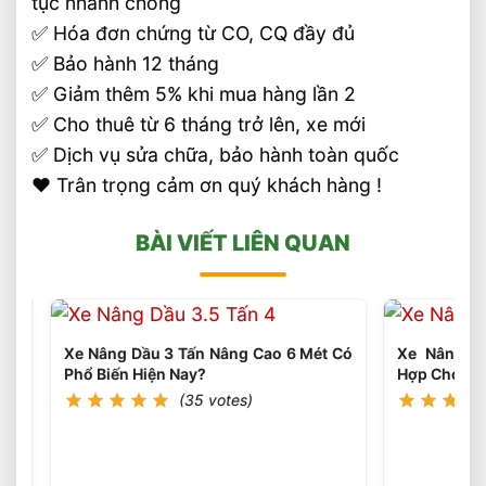
tục nhanh chóng
✅ Hóa đơn chứng từ CO, CQ đầy đủ
✅ Bảo hành 12 tháng
✅ Giảm thêm 5% khi mua hàng lần 2
✅ Cho thuê từ 6 tháng trở lên, xe mới
✅ Dịch vụ sửa chữa, bảo hành toàn quốc
❤️ Trân trọng cảm ơn quý khách hàng !
BÀI VIẾT LIÊN QUAN
Xe Nâng Dầu 3 Tấn Nâng Cao 6 Mét Có
Xe Nâng Li
Phổ Biến Hiện Nay?
Hợp Cho Kho
(35 votes)
Xe