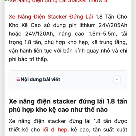
Xe Nâng Điện Stacker Đứng Lái
1.8 Tấn Cho
Kho Kệ Cao sử dụng pin lithium 24V/205Ah
hoặc 24V/120Ah, nâng cao 1.6m–5.5m, tải
trọng 1.8 tấn, phù hợp kho hẹp, kệ trung tầng,
vận hành liên tục với bán kính quay nhỏ và chi
phí bảo trì thấp.
Nội dung bài viết
Xe nâng điện stacker đứng lái 1.8 tấn phù
hợp kho kệ cao như thế nào
Xe nâng điện stacker đứng lái 1.8 tấn
phù hợp kho kệ cao như thế nào
Thông số kỹ thuật cần ưu tiên khi chọn
xe nâng stacker 1.8 tấn
Xe nâng điện stacker đứng lái 1.8 tấn được
thiết kế cho
lối đi hẹp
, kệ cao, tần suất xuất
Những tiêu chí vận hành giúp giảm chi