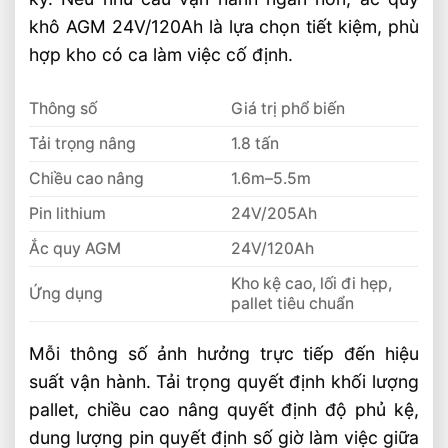
Xe Nâng Lithium 2 Tấn Và 3 Tấn Khác
khô AGM 24V/120Ah là lựa chọn tiết kiệm, phù
Nhau Thế Nào
hợp kho có ca làm việc cố định.
So Sánh Xe Nâng Lithium 1.5 Tấn Và 2
Tấn Nên Chọn Loại Nào
Thông số
Giá trị phổ biến
Tải trọng nâng
1.8 tấn
Chiều cao nâng
1.6m–5.5m
Pin lithium
24V/205Ah
Ắc quy AGM
24V/120Ah
Kho kệ cao, lối đi hẹp,
Ứng dụng
pallet tiêu chuẩn
Mỗi thông số ảnh hưởng trực tiếp đến hiệu
suất vận hành. Tải trọng quyết định khối lượng
pallet, chiều cao nâng quyết định độ phủ kệ,
dung lượng pin quyết định số giờ làm việc giữa