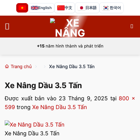
Bỏ
English
中文
日本語
한국어
qua
nội
dung
+15
năm hình thành và phát triển
Trang chủ
Xe Nâng Dầu 3.5 Tấn
Xe Nâng Dầu 3.5 Tấn
Được xuất bản vào
23 Tháng 9, 2025
tại
800 ×
599
trong
Xe Nâng Dầu 3.5 Tấn
Xe Nâng Dầu 3.5 Tấn