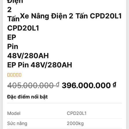
Xe Nâng Điện 2 Tấn CPD20L1
EP Pin 48V/280AH
5
1
trên 5 dựa
Giá
Giá
405.000.000
₫
396.000.000
₫
trên
đánh
gốc
hiệ
giá
Đặc điểm nổi bật
là:
tại
405.000.000 ₫.
là:
396
Model
CPD20L1
Sức nâng
2000kg