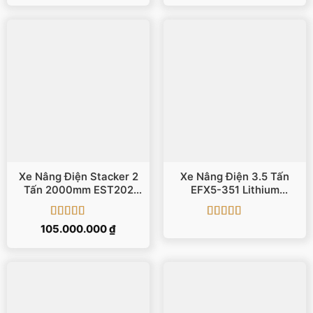
hạng
5
5 sao
hạng
5
5 sao
Xe Nâng Điện Stacker 2
Xe Nâng Điện 3.5 Tấn
Tấn 2000mm EST202
EFX5-351 Lithium
EP/iMOW
80V/280Ah Nâng 4.5 M
Được xếp
Được xếp
105.000.000
₫
hạng
5
5 sao
hạng
5
5 sao