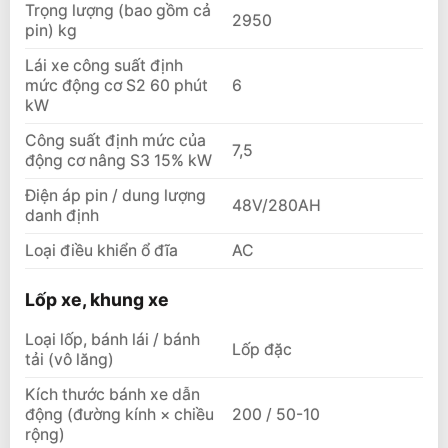
Trọng lượng (bao gồm cả
2950
pin) kg
Lái xe công suất định
mức động cơ S2 60 phút
6
kW
Công suất định mức của
7,5
động cơ nâng S3 15% kW
Điện áp pin / dung lượng
48V/280AH
danh định
Loại điều khiển ổ đĩa
AC
Lốp xe, khung xe
Loại lốp, bánh lái / bánh
Lốp đặc
tải (vô lăng)
Kích thước bánh xe dẫn
động (đường kính × chiều
200 / 50-10
rộng)