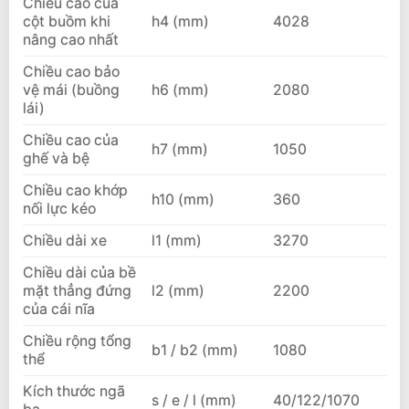
Chiều cao của
cột buồm khi
h4 (mm)
4028
nâng cao nhất
Chiều cao bảo
vệ mái (buồng
h6 (mm)
2080
lái)
Chiều cao của
h7 (mm)
1050
ghế và bệ
Chiều cao khớp
h10 (mm)
360
nối lực kéo
Chiều dài xe
l1 (mm)
3270
Chiều dài của bề
mặt thẳng đứng
l2 (mm)
2200
của cái nĩa
Chiều rộng tổng
b1 / b2 (mm)
1080
thể
Kích thước ngã
s / e / l (mm)
40/122/1070