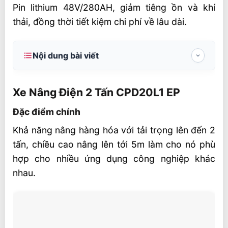
Pin lithium 48V/280AH, giảm tiêng ồn và khí
thải, đồng thời tiết kiệm chi phí về lâu dài.
Nội dung bài viết
Xe Nâng Điện 2 Tấn CPD20L1 EP
Xe Nâng Điện 2 Tấn CPD20L1 EP
Đặc điểm chính
Đặc điểm chính
Ưu điểm của xe nâng điện CPD20L1
Khả năng nâng hàng hóa với tải trọng lên đến 2
Thông số chi tiết Xe nâng điện 2 tấn
tấn, chiều cao nâng lên tới 5m làm cho nó phù
CPD20L1 EP
hợp cho nhiều ứng dụng công nghiệp khác
Đặc tính
nhau.
Lốp xe, khung xe
Kích thước
Tham số hiệu suất