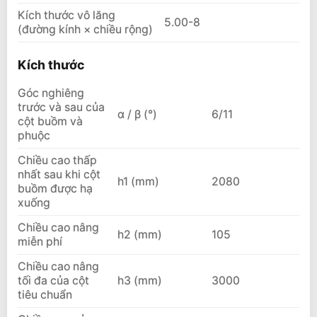
Kích thước vô lăng
5.00-8
(đường kính × chiều rộng)
Kích thước
Góc nghiêng
trước và sau của
α / β (°)
6/11
cột buồm và
phuộc
Chiều cao thấp
nhất sau khi cột
h1 (mm)
2080
buồm được hạ
xuống
Chiều cao nâng
h2 (mm)
105
miễn phí
Chiều cao nâng
tối đa của cột
h3 (mm)
3000
tiêu chuẩn