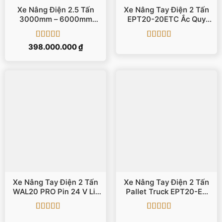
Xe Nâng Điện 2.5 Tấn
Xe Nâng Tay Điện 2 Tấn
3000mm – 6000mm
EPT20-20ETC Ắc Quy
EFL252 EP
Axit 48 V
Được xếp
Được xếp
398.000.000
₫
hạng
5
5 sao
hạng
5
5 sao
Xe Nâng Tay Điện 2 Tấn
Xe Nâng Tay Điện 2 Tấn
WAL20 PRO Pin 24 V Li-
Pallet Truck EPT20-EZ
Ion
Nâng Cao 105 Mm
Được xếp
Được xếp