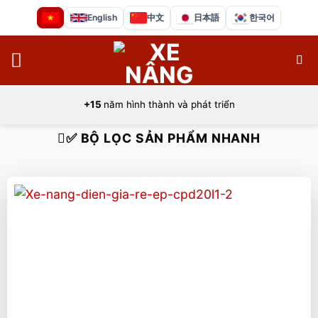
Bỏ
English
中文
日本語
한국어
qua
nội
dung
+15
năm hình thành và phát triển
✅ BỘ LỌC SẢN PHẨM NHANH