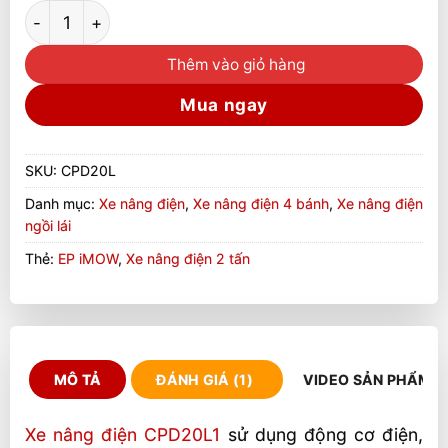
Xe Nâng Điện 2 Tấn CPD20L1 EP Pin 48V/280AH số lư
Thêm vào giỏ hàng
Mua ngay
SKU:
CPD20L
Danh mục:
Xe nâng điện
,
Xe nâng điện 4 bánh
,
Xe nâng điện
ngồi lái
Thẻ:
EP iMOW
,
Xe nâng điện 2 tấn
MÔ TẢ
ĐÁNH GIÁ (1)
VIDEO SẢN PHẨM
Xe nâng điện CPD20L1
sử dụng động cơ điện,