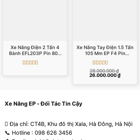
Xe Nâng Điện 2 Tấn 4
Xe Nâng Tay Điện 1.5 Tấn
Bánh EFL203P Pin 80V
105 Mm EP F4 Pin
Li-Ion
Lithium
Được xếp
Được xếp
28.000.000
₫
Giá
Giá
hạng
5
5 sao
26.000.000
hạng
5
5 sao
₫
gốc
hiện
là:
tại
28.000.000 ₫.
là:
26.000.0
Xe Nâng EP - Đối Tác Tin Cậy
Địa chỉ: CT4B, Khu đô thị Xala, Hà Đông, Hà Nội
📞 Hotline : 098 626 3456