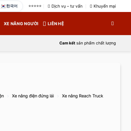
한국어
⭐️⭐️⭐️⭐️⭐️
Dịch vụ – tư vấn
Khuyến mại
XE NÂNG NGƯỜI
LIÊN HỆ
Cam kết
sản phẩm chất lượng
ện
Xe nâng điện đứng lái
Xe nâng Reach Truck