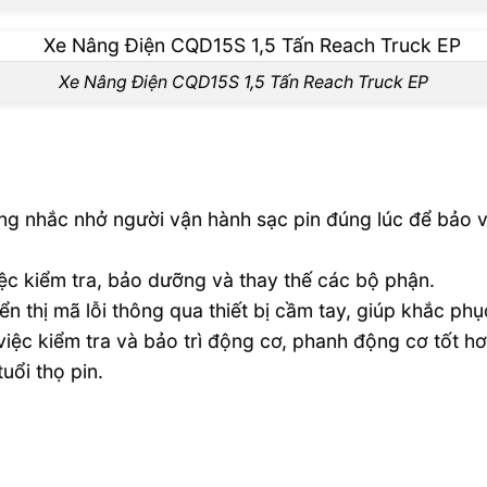
Xe Nâng Điện CQD15S 1,5 Tấn Reach Truck EP
àng nhắc nhở người vận hành sạc pin đúng lúc để bảo v
iệc kiểm tra, bảo dưỡng và thay thế các bộ phận.
ển thị mã lỗi thông qua thiết bị cầm tay, giúp khắc ph
iệc kiểm tra và bảo trì động cơ, phanh động cơ tốt h
uổi thọ pin.