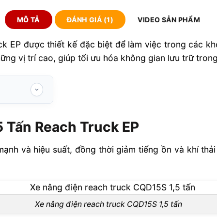
MÔ TẢ
ĐÁNH GIÁ (1)
VIDEO SẢN PHẨM
k EP được thiết kế đặc biệt để làm việc trong các kh
ng vị trí cao, giúp tối ưu hóa không gian lưu trữ tron
ruck EP
5 Tấn Reach Truck EP
k 1,5 tấn –
nh và hiệu suất, đồng thời giảm tiếng ồn và khí thải
Xe nâng điện reach truck CQD15S 1,5 tấn