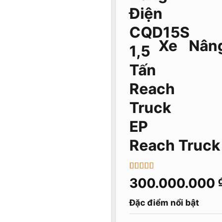
Xe Nâng
Reach Truck
5
1
trên 5 dựa
300.000.000
trên
đánh
giá
Đặc điểm nổi bật