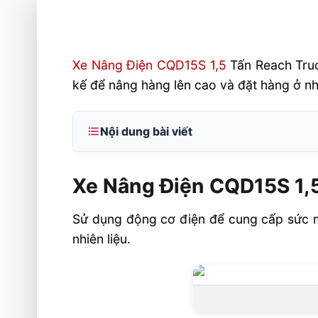
Xe Nâng Điện CQD15S 1,5
Tấn Reach Truc
kế để nâng hàng lên cao và đặt hàng ở nhữ
Nội dung bài viết
Xe Nâng Điện CQD15S 1,5 Tấn Reach T
Xe Nâng Điện CQD15S 1,
Xe nâng điện đứng lái Reach Truc
CQD15S
Sử dụng động cơ điện để cung cấp sức mạ
Bảo trì thuận tiện
nhiên liệu.
Liên hệ mua sản phẩm