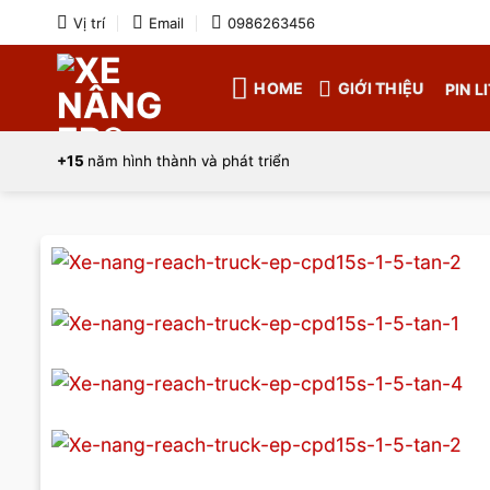
Bỏ
Vị trí
Email
0986263456
qua
nội
HOME
GIỚI THIỆU
PIN L
dung
+15
năm hình thành và phát triển