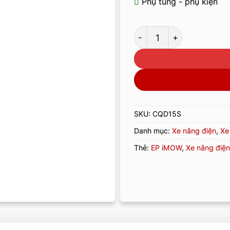
Phụ tùng - phụ kiện
Xe Nâng Điện CQD15S 1,
SKU:
CQD15S
Danh mục:
Xe nâng điện
,
Xe
Thẻ:
EP iMOW
,
Xe nâng điện