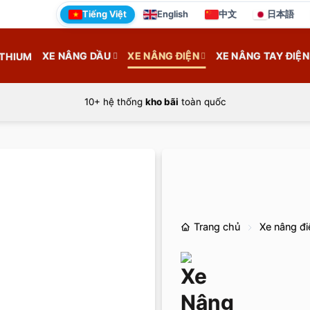
Tiếng Việt
English
中文
日本語
XE NÂNG DẦU
XE NÂNG ĐIỆN
XE NÂNG TAY ĐIỆN
ITHIUM
10+ hệ thống
kho bãi
toàn quốc
Trang chủ
Xe nâng đi