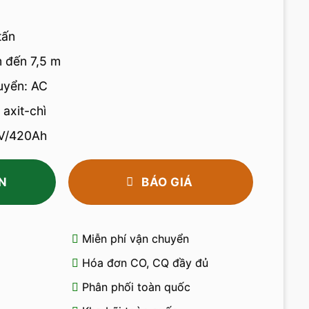
tấn
 đến 7,5 m
uyển: AC
axit-chì
8V/420Ah
N
BÁO GIÁ
Miễn phí vận chuyển
Hóa đơn CO, CQ đầy đủ
Phân phối toàn quốc