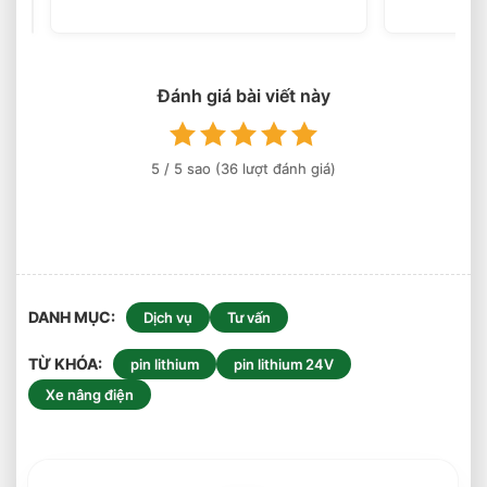
Tấn
Nâng
Cao
6
Mét
Đánh giá bài viết này
Có
Phổ
Biến
Hiện
5
/ 5 sao (
36
lượt đánh giá)
Nay?
DANH MỤC
Dịch vụ
Tư vấn
TỪ KHÓA
pin lithium
pin lithium 24V
Xe nâng điện