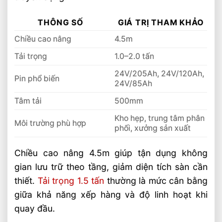
So Sánh Xe Nâng Lithium 1.5 Tấn Và 2
THÔNG SỐ
GIÁ TRỊ THAM KHẢO
Tấn Nên Chọn Loại Nào
Chiều cao nâng
4.5m
Chọn Xe Nâng Lithium Theo Nhu Cầu Sử
Dụng Thực Tế Hiệu Quả
Tải trọng
1.0–2.0 tấn
24V/205Ah, 24V/120Ah,
Pin phổ biến
24V/85Ah
Tâm tải
500mm
Kho hẹp, trung tâm phân
Môi trường phù hợp
phối, xưởng sản xuất
Chiều cao nâng 4.5m giúp tận dụng không
gian lưu trữ theo tầng, giảm diện tích sàn cần
thiết.
Tải trọng 1.5 tấn
thường là mức cân bằng
giữa khả năng xếp hàng và độ linh hoạt khi
quay đầu.