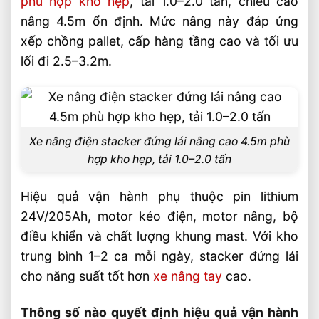
phù hợp kho hẹp
, tải 1.0–2.0 tấn, chiều cao
Nhóm doanh nghiệp nào nên chọn
stacker đứng lái 4.5m?
nâng 4.5m ổn định. Mức nâng này đáp ứng
xếp chồng pallet, cấp hàng tầng cao và tối ưu
Cách đánh giá xe nâng điện stacker đứng
lối đi 2.5–3.2m.
lái nâng cao 4.5m trước khi mua
So sánh pin lithium, AGM và ắc quy khô
cho stacker 4.5m
Câu hỏi thường gặp về xe nâng điện
Xe nâng điện stacker đứng lái nâng cao 4.5m phù
stacker đứng lái 4.5m FAQ
hợp kho hẹp, tải 1.0–2.0 tấn
Xe nâng điện stacker đứng lái nâng cao
Hiệu quả vận hành phụ thuộc pin lithium
4.5m có phù hợp kho hẹp không?
24V/205Ah, motor kéo điện, motor nâng, bộ
Nên chọn pin lithium hay AGM cho
điều khiển và chất lượng khung mast. Với kho
stacker 4.5m?
trung bình 1–2 ca mỗi ngày, stacker đứng lái
Tải trọng nào thường phù hợp với
cho năng suất tốt hơn
xe nâng tay
cao.
stacker đứng lái 4.5m?
Video: Xe Nâng Điện Stacker Đứng Lái
Thông số nào quyết định hiệu quả vận hành