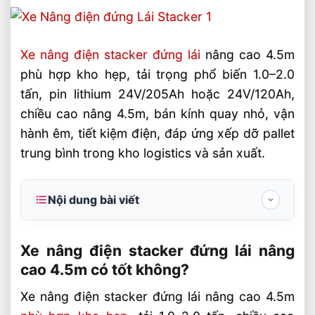
Xe nâng điện stacker đứng lái
nâng cao 4.5m
phù hợp kho hẹp, tải trọng phổ biến 1.0–2.0
tấn, pin lithium 24V/205Ah hoặc 24V/120Ah,
chiều cao nâng 4.5m, bán kính quay nhỏ, vận
hành êm, tiết kiệm điện, đáp ứng xếp dỡ pallet
trung bình trong kho logistics và sản xuất.
Nội dung bài viết
Xe nâng điện stacker đứng lái nâng cao
4.5m có tốt không?
Xe nâng điện stacker đứng lái nâng
cao 4.5m có tốt không?
Thông số nào quyết định hiệu quả vận
hành của stacker 4.5m?
Xe nâng điện stacker đứng lái nâng cao 4.5m