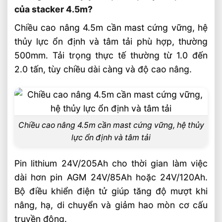
Nâng Cao 4.5m Có Tốt Không
của stacker 4.5m?
Sản phẩm đề xuất
Chiều cao nâng 4.5m cần mast cứng vững, hệ
thủy lực ổn định và tâm tải phù hợp, thường
Liên hệ mua sản phẩm
500mm. Tải trọng thực tế thường từ 1.0 đến
Bài Viết Liên Quan
2.0 tấn, tùy chiều dài càng và độ cao nâng.
Xe Nâng Dầu 3 Tấn Có Thể Làm Việc Liên
Tục Nhiều Ca Không?
Xe Nâng Dầu 3 Tấn Nâng Cao 6 Mét Có
Phổ Biến Hiện Nay?
Chiều cao nâng 4.5m cần mast cứng vững, hệ thủy
Xe Nâng Dầu 3 Tấn Nâng Cao 4.5 Mét
lực ổn định và tâm tải
Nên Chọn Loại Nào?
Xe Nâng Lithium Tải Trọng Nào Phù Hợp
Pin lithium 24V/205Ah cho thời gian làm việc
Cho Kho Logistics
dài hơn pin AGM 24V/85Ah hoặc 24V/120Ah.
So Sánh Hiệu Suất Nâng Xe Nâng Lithium
Bộ điều khiển điện tử giúp tăng độ mượt khi
Theo Từng Tải Trọng
nâng, hạ, di chuyển và giảm hao mòn cơ cấu
Xe Nâng Lithium 2 Tấn Và 3 Tấn Khác
truyền động.
Nhau Thế Nào