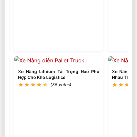
Xe
Nâng
Dầu
(35
votes)
3
Tấn
Có
Thể
Làm
Xe Nâng Lithium Tải Trọng Nào Phù
Xe Nâng Li
Việc
Hợp Cho Kho Logistics
Nhau Thế N
Liên
(36 votes)
Tục
Nhiều
Ca
Không?
Xe
Nâng
Dầu
(35
votes)
3