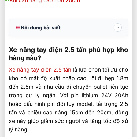
Nội dung bài viết
Xe nâng tay điện 2.5 tấn phù hợp kho
hàng nào?
Xe nâng tay điện 2.5 tấn phù hợp kho
hàng nào?
Kho hàng nào nên chọn xe nâng tay điện
2.5 tấn?
Xe nâng tay điện 2.5 tấn
là lựa chọn tối ưu cho
kho có mật độ xuất nhập cao, lối đi hẹp 1.8m
Ưu điểm kỹ thuật khi vận hành trong kho
đến 2.5m và nhu cầu di chuyển pallet liên tục
Cách chọn đúng model xe nâng tay điện
trong cự ly ngắn. Với pin lithium 24V 20Ah
2.5 tấn
hoặc cấu hình pin đôi tùy model, tải trọng 2.5
Câu hỏi thường gặp về xe nâng tay điện
tấn và chiều cao nâng 15cm đến 20cm, dòng
2.5 tấn phù hợp kho hàng nào? FAQ
xe này giúp giảm sức người và tăng tốc độ xử
Xe nâng tay điện 2.5 tấn có phù hợp kho
lý hàng.
lạnh không?