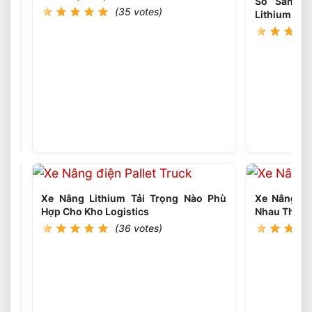
So Sánh H
(35 votes)
Lithium The
Xe
Nâng
Dầu
(35
votes)
3
Tấn
Có
Thể
Làm
Xe Nâng Lithium Tải Trọng Nào Phù
Xe Nâng Li
Việc
Hợp Cho Kho Logistics
Nhau Thế N
Liên
(36 votes)
Tục
Nhiều
Ca
Không?
Xe
Nâng