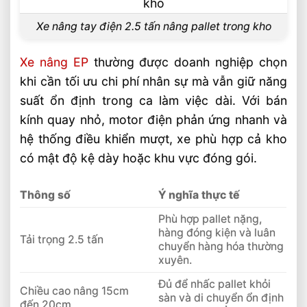
Nên Chọn Loại Nào?
Xe Nâng Lithium Tải Trọng Nào Phù Hợp
Xe nâng tay điện 2.5 tấn nâng pallet trong kho
Cho Kho Logistics
So Sánh Hiệu Suất Nâng Xe Nâng Lithium
Xe nâng EP
thường được doanh nghiệp chọn
Theo Từng Tải Trọng
khi cần tối ưu chi phí nhân sự mà vẫn giữ năng
Xe Nâng Lithium 2 Tấn Và 3 Tấn Khác
suất ổn định trong ca làm việc dài. Với bán
Nhau Thế Nào
kính quay nhỏ, motor điện phản ứng nhanh và
So Sánh Xe Nâng Lithium 1.5 Tấn Và 2
hệ thống điều khiển mượt, xe phù hợp cả kho
Tấn Nên Chọn Loại Nào
có mật độ kệ dày hoặc khu vực đóng gói.
Chọn Xe Nâng Lithium Theo Nhu Cầu Sử
Dụng Thực Tế Hiệu Quả
Thông số
Ý nghĩa thực tế
Phù hợp pallet nặng,
hàng đóng kiện và luân
Tải trọng 2.5 tấn
chuyển hàng hóa thường
xuyên.
Đủ để nhấc pallet khỏi
Chiều cao nâng 15cm
sàn và di chuyển ổn định
đến 20cm