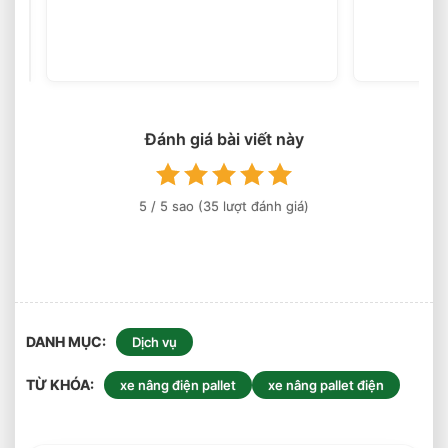
Dầu
(35
votes)
3
Tấn
Nâng
Cao
6
Mét
Đánh giá bài viết này
Có
Phổ
Biến
Hiện
5
/ 5 sao (
35
lượt đánh giá)
Nay?
DANH MỤC
Dịch vụ
TỪ KHÓA
xe nâng điện pallet
xe nâng pallet điện