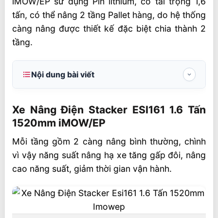
iMOW/EP sử dụng Pin lithium, có tải trọng 1,6
tấn, có thể nâng 2 tầng Pallet hàng, do hệ thống
càng nâng được thiết kế đặc biệt chia thành 2
tầng.
Nội dung bài viết
Xe Nâng Điện Stacker ESI161 1.6 Tấn
1520mm iMOW/EP
Xe Nâng Điện Stacker ESI161 1.6 Tấn
1520mm iMOW/EP
Stacker ESI161
Mỗi tầng gồm 2 càng nâng bình thường, chình
Ưu điểm Xe Nâng Điện Stacker ESI161
vì vậy năng suất nâng hạ xe tăng gấp đôi, nâng
Thông số kỹ thuật Xe Nâng Điện Stacker
cao năng suất, giảm thời gian vận hành.
ESI161
Lốp và khung gầm
Kích thước, hiệu suất, phạm vi