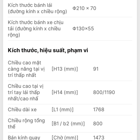
Kích thước bánh lái
Φ210 × 70
(đường kính x chiều rộng)
Kích thước bánh xe chịu
tải (đường kính x chiều
Φ130×55
rộng)
Kích thước, hiệu suất, phạm vi
Chiều cao mặt
càng nâng tại vị
[H13 (mm)]
91
trí thấp nhất
Chiều cao tại vị
trí tay lái thấp
[H14 (mm)]
800/1190
nhất/cao nhấ
Chiều dài xe
[L1 (mm)]
1768
Chiều rộng tổng
[B1 / b2 (mm)]
800
thể
Bán kính quay
[Chờ (mm)]
1473