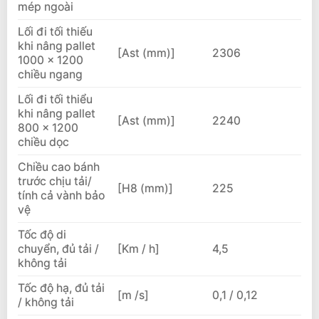
mép ngoài
Lối đi tối thiếu
khi nâng pallet
[Ast (mm)]
2306
1000 × 1200
chiều ngang
Lối đi tối thiểu
khi nâng pallet
[Ast (mm)]
2240
800 × 1200
chiều dọc
Chiều cao bánh
trước chịu tải/
[H8 (mm)]
225
tính cả vành bảo
vệ
Tốc độ di
chuyển, đủ tải /
[Km / h]
4,5
không tải
Tốc độ hạ, đủ tải
[m /s]
0,1 / 0,12
/ không tải