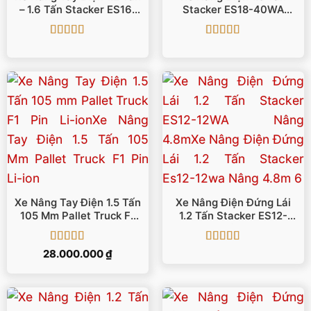
– 1.6 Tấn Stacker ES16-
Stacker ES18-40WA
16WA
Nâng Cao 3m
Được xếp
Được xếp
hạng
5
5 sao
hạng
5
5 sao
Xe Nâng Tay Điện 1.5 Tấn
Xe Nâng Điện Đứng Lái
105 Mm Pallet Truck F1
1.2 Tấn Stacker ES12-
Pin Li-Ion
12WA Nâng 4.8m
Được xếp
Được xếp
28.000.000
₫
hạng
5
5 sao
hạng
5
5 sao