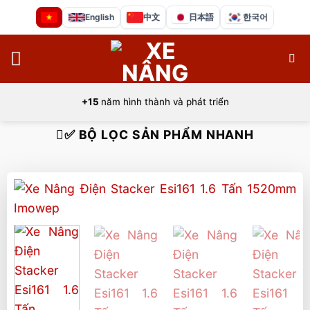
Bỏ
English
中文
日本語
한국어
qua
nội
dung
+15
năm hình thành và phát triển
✅ BỘ LỌC SẢN PHẨM NHANH