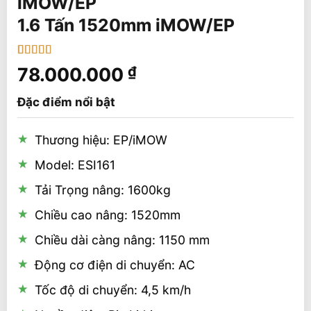
1.6 Tấn 1520mm iMOW/EP
5
1
trên 5 dựa
78.000.000
₫
trên
đánh
giá
Đặc điểm nổi bật
Thương hiệu: EP/iMOW
Model: ESI161
Tải Trọng nâng: 1600kg
Chiều cao nâng: 1520mm
Chiều dài càng nâng: 1150 mm
Động cơ điện di chuyển: AC
Tốc độ di chuyển: 4,5 km/h