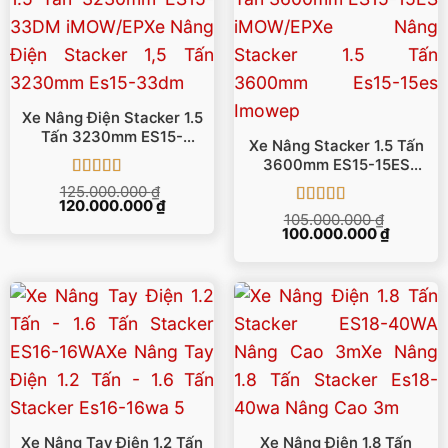
Xe Nâng Điện Stacker 1.5
Tấn 3230mm ES15-
Xe Nâng Stacker 1.5 Tấn
33DM IMOW/EP
3600mm ES15-15ES
IMOW/EP
Được xếp
125.000.000
₫
Giá
Giá
120.000.000
hạng
5
5 sao
₫
Được xếp
gốc
hiện
105.000.000
₫
là:
tại
Giá
Giá
100.000.000
hạng
5
5 sao
₫
125.000.000 ₫.
là:
gốc
hiện
120.000.000 ₫.
là:
tại
105.000.000 ₫.
là:
100.000
Xe Nâng Tay Điện 1.2 Tấn
Xe Nâng Điện 1.8 Tấn