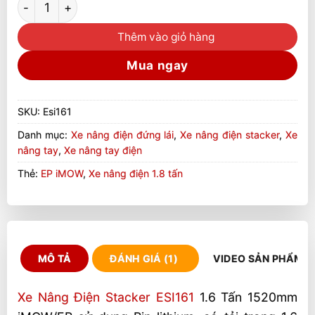
Thêm vào giỏ hàng
Mua ngay
SKU:
Esi161
Danh mục:
Xe nâng điện đứng lái
,
Xe nâng điện stacker
,
Xe
nâng tay
,
Xe nâng tay điện
Thẻ:
EP iMOW
,
Xe nâng điện 1.8 tấn
MÔ TẢ
ĐÁNH GIÁ (1)
VIDEO SẢN PHẨM
Xe Nâng Điện Stacker ESI161
1.6 Tấn 1520mm