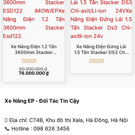
Xe Nâng Điện 1.2 Tấn
Xe Nâng Điện Đứng Lái
3600mm Stacker
1.5 Tấn Stacker DS3 Chì-
ESD122 IMOW/EP
Axit/Li-Ion 24V
Được xếp
Được xếp
80.000.000
₫
Giá
Giá
76.000.000
hạng
5
5 sao
₫
hạng
5
5 sao
gốc
hiện
là:
tại
80.000.000 ₫.
là:
76.000.000 ₫.
Xe Nâng EP - Đối Tác Tin Cậy
Địa chỉ: CT4B, Khu đô thị Xala, Hà Đông, Hà Nội
📞 Hotline : 098 626 3456