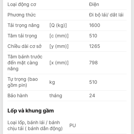
Loại động cơ
Điện
Phương thức
Đi bộ lái/ dắt lái
Tải trọng nâng
[Q (kg)]
1600
Tâm tải trọng
[c (mm)]
510
Chiều dài cơ sở
[y (mm)]
1265
Tâm bánh trước
đến mặt càng
[x (mm)]
798
nâng
Tự trọng (bao
kg
510
gồm pin)
Bảo hành
tháng
24
Lốp và khung gầm
Loại lốp, bánh lái / bánh
PU
chịu tải ( bánh dẫn động)