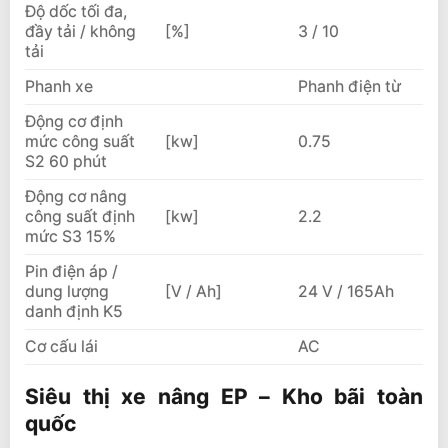
Độ dốc tối đa,
đầy tải / không
[%]
3 / 10
tải
Phanh xe
Phanh điện từ
Động cơ định
mức công suất
[kw]
0.75
S2 60 phút
Động cơ nâng
công suất định
[kw]
2.2
mức S3 15%
Pin điện áp /
dung lượng
[V / Ah]
24 V / 165Ah
danh định K5
Cơ cấu lái
AC
Siêu thị xe nâng EP – Kho bãi toàn
quốc