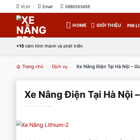
Bỏ
Vị trí
Email
0986263456
qua
nội
HOME
GIỚI THIỆU
PIN L
dung
+15
năm hình thành và phát triển
Trang chủ
Dịch vụ
Xe Nâng Điện Tại Hà Nội – G
Xe Nâng Điện Tại Hà Nội 