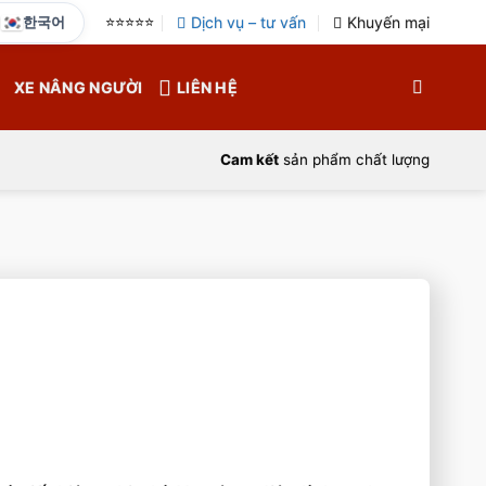
한국어
⭐️⭐️⭐️⭐️⭐️
Dịch vụ – tư vấn
Khuyến mại
XE NÂNG NGƯỜI
LIÊN HỆ
Cam kết
sản phẩm chất lượng