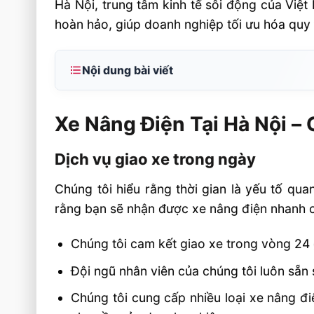
Hà Nội, trung tâm kinh tế sôi động của Việt 
hoàn hảo, giúp doanh nghiệp tối ưu hóa quy 
Nội dung bài viết
Xe Nâng Điện Tại Hà Nội – Giao Xe Trong 
Xe Nâng Điện Tại Hà Nội –
Dịch vụ giao xe trong ngày
Lợi ích khi mua xe nâng điện tại Hà Nội
Dịch vụ giao xe trong ngày
Các loại xe nâng điện tại công ty
Chúng tôi hiểu rằng thời gian là yếu tố qu
Liên hệ với chúng tôi
rằng bạn sẽ nhận được xe nâng điện nhanh c
Liên hệ mua sản phẩm
Chúng tôi cam kết giao xe trong vòng 24 gi
Đội ngũ nhân viên của chúng tôi luôn sẵn
Chúng tôi cung cấp nhiều loại xe nâng đ