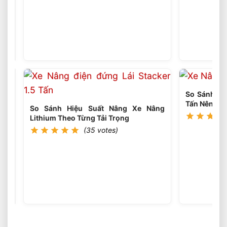
Xe
Nâng
Dầu
(35
votes)
3
Tấn
Nâng
Cao
6
So Sánh Xe 
Mét
Tấn Nên Ch
Có
So Sánh Hiệu Suất Nâng Xe Nâng
Phổ
Lithium Theo Từng Tải Trọng
Biến
(35 votes)
Xe
Hiện
Nâng
Nay?
Dầu
(35
votes)
3
Tấn
Nâng
Cao
4.5
Mét
Nên