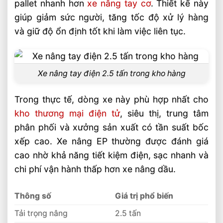
nhu cầu
pallet nhanh hơn
xe nâng tay cơ
. Thiết kế này
giúp giảm sức người, tăng tốc độ xử lý hàng
Câu hỏi thường gặp về xe nâng tay điện
và giữ độ ổn định tốt khi làm việc liên tục.
2.5 tấn tiết kiệm điện nâng hạ ổn định FAQ
Xe nâng tay điện 2.5 tấn có phù hợp cho
kho hàng nhỏ không?
Xe nâng tay điện 2.5 tấn trong kho hàng
Pin lithium hay ắc quy chì phù hợp hơn
cho xe nâng tay điện 2.5 tấn?
Trong thực tế, dòng xe này phù hợp nhất cho
Xe nâng tay điện 2.5 tấn có dùng được
kho thương mại điện tử
, siêu thị, trung tâm
cho kho lạnh không?
phân phối và xưởng sản xuất có tần suất bốc
xếp cao. Xe nâng EP thường được đánh giá
Tổng hợp thông tin và dịch vụ
cao nhờ khả năng tiết kiệm điện, sạc nhanh và
Video: Xe Nâng Tay Điện 2.5 Tấn Tiết
chi phí vận hành thấp hơn xe nâng dầu.
Kiệm Điện Nâng Hạ Ổn Định
Liên hệ mua sản phẩm
Thông số
Giá trị phổ biến
Bài Viết Liên Quan
Tải trọng nâng
2.5 tấn