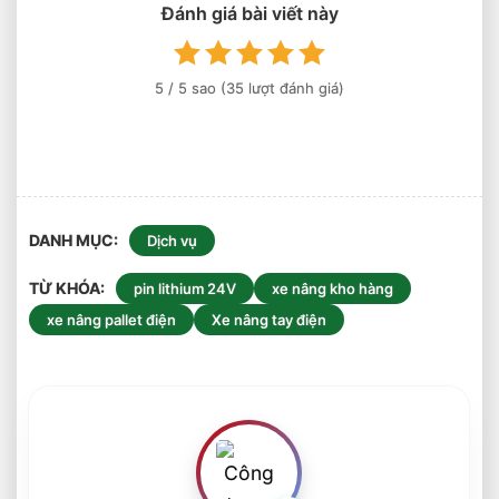
Đánh giá bài viết này
Chọn
Loại
Nào?
5
/ 5 sao (
35
lượt đánh giá)
DANH MỤC
Dịch vụ
TỪ KHÓA
pin lithium 24V
xe nâng kho hàng
xe nâng pallet điện
Xe nâng tay điện