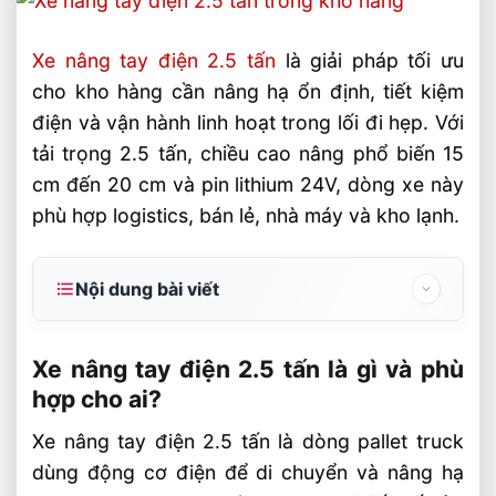
Xe nâng tay điện 2.5 tấn
là giải pháp tối ưu
cho kho hàng cần nâng hạ ổn định, tiết kiệm
điện và vận hành linh hoạt trong lối đi hẹp. Với
tải trọng 2.5 tấn, chiều cao nâng phổ biến 15
cm đến 20 cm và pin lithium 24V, dòng xe này
phù hợp logistics, bán lẻ, nhà máy và kho lạnh.
Nội dung bài viết
Xe nâng tay điện 2.5 tấn là gì và phù hợp
cho ai?
Xe nâng tay điện 2.5 tấn là gì và phù
hợp cho ai?
Vì sao xe nâng tay điện 2.5 tấn tiết kiệm
điện và nâng hạ ổn định?
Xe nâng tay điện 2.5 tấn là dòng pallet truck
dùng động cơ điện để di chuyển và nâng hạ
Cách chọn xe nâng tay điện 2.5 tấn đúng