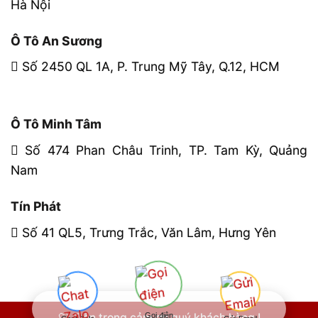
Hà Nội
Ô Tô An Sương
Số 2450 QL 1A, P. Trung Mỹ Tây, Q.12, HCM
Ô Tô Minh Tâm
Số 474 Phan Châu Trinh, TP. Tam Kỳ, Quảng
Nam
Tín Phát
Số 41 QL5, Trưng Trắc, Văn Lâm, Hưng Yên
Gọi điện
🤍 Trân trọng cảm ơn quý khách hàng !