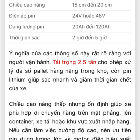
Xe Nâng Dầu 3 Tấn Nâng Cao 6 Mét Có
Chiều cao nâng
15 cm đến 20 cm
Phổ Biến Hiện Nay?
Điện áp pin
24V hoặc 48V
Xe Nâng Dầu 3 Tấn Nâng Cao 4.5 Mét
Nên Chọn Loại Nào?
Dung lượng pin
20Ah đến 120Ah
Xe Nâng Lithium Tải Trọng Nào Phù Hợp
Thời gian sạc
2 giờ đến 5 giờ
Cho Kho Logistics
Ý nghĩa của các thông số này rất rõ ràng với
So Sánh Hiệu Suất Nâng Xe Nâng Lithium
Theo Từng Tải Trọng
người vận hành.
Tải trọng 2.5 tấn
cho phép xử
Xe Nâng Lithium 2 Tấn Và 3 Tấn Khác
lý đa số pallet hàng nặng trong kho, còn pin
Nhau Thế Nào
lithium giúp sạc nhanh và giảm thời gian chết
So Sánh Xe Nâng Lithium 1.5 Tấn Và 2
của xe.
Tấn Nên Chọn Loại Nào
Chọn Xe Nâng Lithium Theo Nhu Cầu Sử
Chiều cao nâng thấp nhưng ổn định giúp xe
Dụng Thực Tế Hiệu Quả
phù hợp di chuyển hàng trên mặt phẳng, lên
Xe Nâng Điện Lithium Tải Trọng Nào Phù
container, xe tải hoặc khu vực xuất nhập hàng.
Hợp Cho Kho Nhỏ
Nếu cần làm việc cường độ cao, nên ưu tiên
pin dung lượng lớn và motor điện hiệu suất