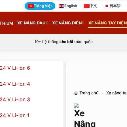
Tiếng Việt
English
中文
日本語
XE NÂNG DẦU
XE NÂNG ĐIỆN
XE NÂNG TAY ĐIỆN
ITHIUM
10+ hệ thống
kho bãi
toàn quốc
Trang chủ
Xe nâng ta