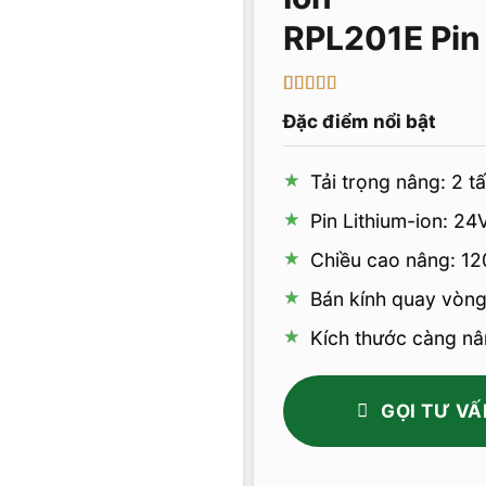
RPL201E Pin 
5
1
trên 5 dựa
Đặc điểm nổi bật
trên
đánh
giá
Tải trọng nâng: 2 t
Pin Lithium-ion: 24
Chiều cao nâng: 1
Bán kính quay vòn
Kích thước càng nâ
GỌI TƯ VẤ