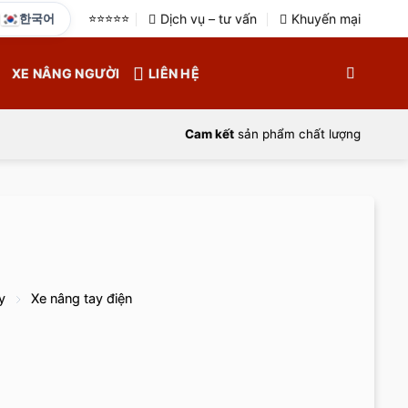
한국어
⭐️⭐️⭐️⭐️⭐️
Dịch vụ – tư vấn
Khuyến mại
XE NÂNG NGƯỜI
LIÊN HỆ
Cam kết
sản phẩm chất lượng
y
Xe nâng tay điện