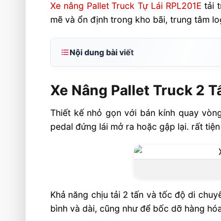
Xe nâng Pallet Truck Tự Lái RPL201E
tải 
mẽ và ổn định trong kho bãi, trung tâm lo
Nội dung bài viết
Xe Nâng Pallet Truck 2 Tấn Tự Lái RP
V Li-Ion
Xe Nâng Pallet Truck 2 T
Giới thiệu về RPL201E
Thiết kế nhỏ gọn với bán kính quay vòng
Thông số kỹ thuật Xe Nâng Pallet 
pedal đứng lái mở ra hoặc gập lại. rất tiệ
RPL201E
Ứng dụng trong kho hàng và logistics
Khả năng chịu tải 2 tấn và tốc độ di ch
bình và dài, cũng như để bốc dỡ hàng hóa