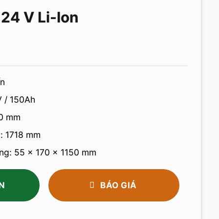
24 V Li-Ion
ấn
V / 150Ah
20 mm
g: 1718 mm
ng: 55 × 170 × 1150 mm
N
BÁO GIÁ