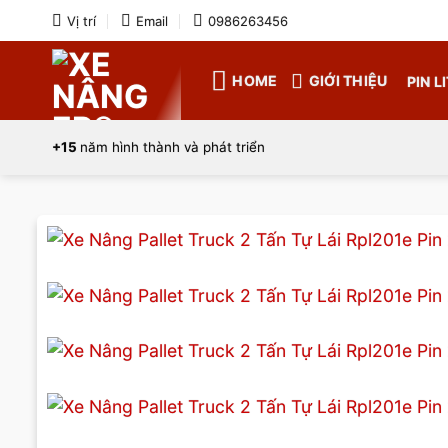
Bỏ
Vị trí
Email
0986263456
qua
nội
HOME
GIỚI THIỆU
PIN L
dung
+15
năm hình thành và phát triển