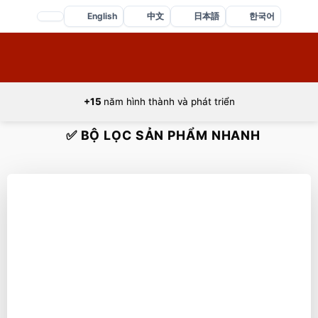
Bỏ
English
中文
日本語
한국어
qua
nội
dung
+15
năm hình thành và phát triển
✅ BỘ LỌC SẢN PHẨM NHANH