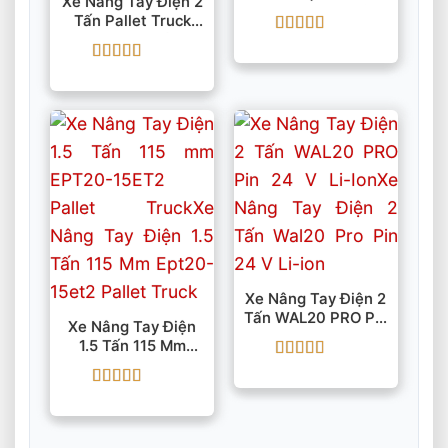
Xe Nâng Tay Điện 2
Truck ETR151 Pin
Tấn Pallet Truck
48V
EPT20-EZ Nâng
Được xếp
Cao 105 Mm
hạng
5
5 sao
Được xếp
hạng
5
5 sao
Xe Nâng Tay Điện 2
Tấn WAL20 PRO Pin
Xe Nâng Tay Điện
24 V Li-Ion
1.5 Tấn 115 Mm
EPT20-15ET2
Được xếp
Pallet Truck
hạng
5
5 sao
Được xếp
hạng
5
5 sao