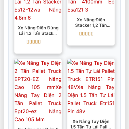
Xe Nâng Điện
Stacker 1,2 Tấn
Xe Nâng Điện Đứng
4100mm EP ESA121
Lái 1.2 Tấn Stacker
ES12-12WA Nâng
Được xếp
4.8m
hạng
5
5 sao
Được xếp
hạng
5
5 sao
Xe Nâng Tay Điện
1.5 Tấn Tự Lái Pallet