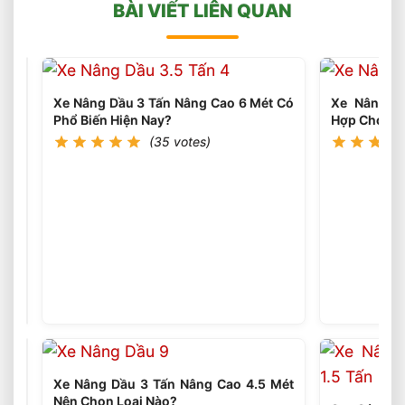
BÀI VIẾT LIÊN QUAN
Xe Nâng Dầu 3 Tấn Nâng Cao 6 Mét Có
Xe Nâng Li
Phổ Biến Hiện Nay?
Hợp Cho Kho
(35 votes)
Xe
Nâng
Dầu
(35
votes)
5
Tấn
Dùng
Trong
Ngành
Thép
Có
Hiệu
Xe Nâng Dầu 3 Tấn Nâng Cao 4.5 Mét
Quả
Nên Chọn Loại Nào?