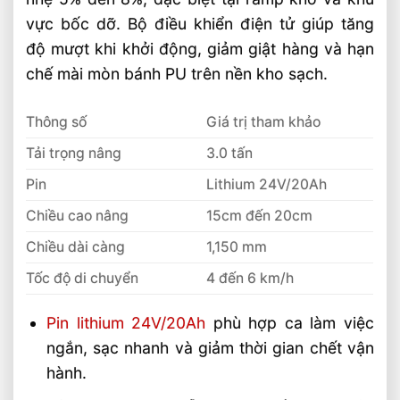
So Sánh Hiệu Suất Nâng Xe Nâng Lithium
vực bốc dỡ. Bộ điều khiển điện tử giúp tăng
Theo Từng Tải Trọng
độ mượt khi khởi động, giảm giật hàng và hạn
Xe Nâng Lithium 2 Tấn Và 3 Tấn Khác
chế mài mòn bánh PU trên nền kho sạch.
Nhau Thế Nào
So Sánh Xe Nâng Lithium 1.5 Tấn Và 2
Thông số
Giá trị tham khảo
Tấn Nên Chọn Loại Nào
Tải trọng nâng
3.0 tấn
Pin
Lithium 24V/20Ah
Chiều cao nâng
15cm đến 20cm
Chiều dài càng
1,150 mm
Tốc độ di chuyển
4 đến 6 km/h
Pin lithium 24V/20Ah
phù hợp ca làm việc
ngắn, sạc nhanh và giảm thời gian chết vận
hành.