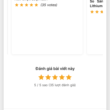
So Sánh H
Không?
(35 votes)
Lithium The
Xe
Nâng
Dầu
(35
votes)
3
Tấn
Có
Thể
Làm
Đánh giá bài viết này
Việc
Liên
Tục
5
/ 5 sao (
35
lượt đánh giá)
Nhiều
Ca
Không?