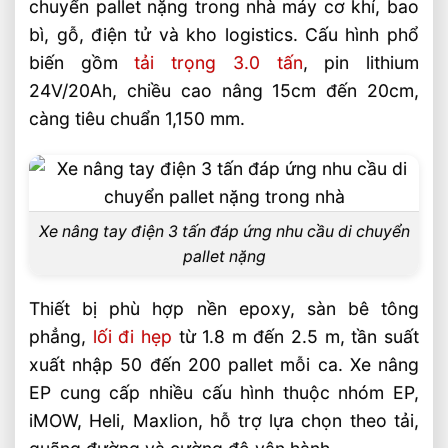
chuyển pallet nặng trong nhà máy cơ khí, bao
Nhà máy nào nên dùng xe nâng tay điện
3 tấn?
bì, gỗ, điện tử và kho logistics. Cấu hình phổ
biến gồm
tải trọng 3.0 tấn
, pin lithium
Vì sao xe nâng tay điện 3 tấn phù hợp dây
24V/20Ah, chiều cao nâng 15cm đến 20cm,
chuyền sản xuất hàng nặng
càng tiêu chuẩn 1,150 mm.
Cách đánh giá hiệu quả đầu tư trước khi
mua
Câu hỏi thường gặp về xe nâng tay điện 3
tấn cho nhà máy sản xuất hàng nặng FAQ
Xe nâng tay điện 3 tấn đáp ứng nhu cầu di chuyển
Xe nâng tay điện 3 tấn có dùng được cho
pallet nặng
pallet thép hoặc hàng kiện nặng không?
Thiết bị phù hợp nền epoxy, sàn bê tông
Pin lithium 24V/20Ah có đủ cho nhà máy
phẳng,
lối đi hẹp
từ 1.8 m đến 2.5 m, tần suất
chạy liên tục nhiều ca không?
xuất nhập 50 đến 200 pallet mỗi ca. Xe nâng
Doanh nghiệp nên mua xe nâng tay điện
EP cung cấp nhiều cấu hình thuộc nhóm EP,
3 tấn ở đâu để được hỗ trợ kỹ thuật dài
iMOW, Heli, Maxlion, hỗ trợ lựa chọn theo tải,
hạn?