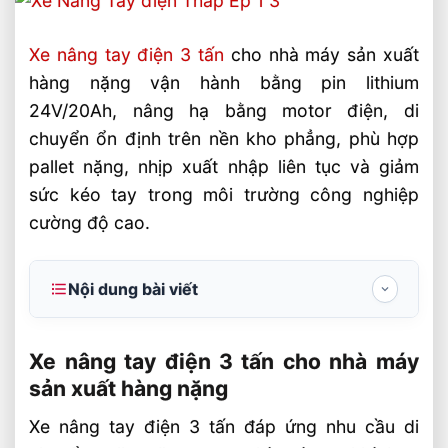
Xe nâng tay điện 3 tấn
cho nhà máy sản xuất
hàng nặng vận hành bằng pin lithium
24V/20Ah, nâng hạ bằng motor điện, di
chuyển ổn định trên nền kho phẳng, phù hợp
pallet nặng, nhịp xuất nhập liên tục và giảm
sức kéo tay trong môi trường công nghiệp
cường độ cao.
Nội dung bài viết
Xe nâng tay điện 3 tấn cho nhà máy sản
xuất hàng nặng
Xe nâng tay điện 3 tấn cho nhà máy
sản xuất hàng nặng
Thông số kỹ thuật cần ưu tiên khi chọn
xe nâng tay điện 3 tấn
Xe nâng tay điện 3 tấn đáp ứng nhu cầu di