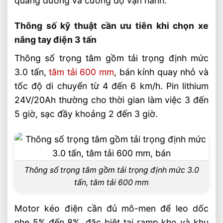
quãng đường và cường độ vận hành.
Video: Xe Nâng Tay Điện 3 Tấn Cho Nhà
Máy Sản Xuất Hàng Nặng
Thông số kỹ thuật cần ưu tiên khi chọn xe
nâng tay điện 3 tấn
Sản phẩm đề xuất
Thông số trọng tâm gồm tải trọng định mức
Liên hệ mua sản phẩm
3.0 tấn,
tâm tải 600 mm
, bán kính quay nhỏ và
Bài Viết Liên Quan
tốc độ di chuyển từ 4 đến 6 km/h. Pin lithium
Xe Nâng Dầu 5 Tấn Dùng Trong Ngành
24V/20Ah thường cho thời gian làm việc 3 đến
Thép Có Hiệu Quả Không?
5 giờ, sạc đầy khoảng 2 đến 3 giờ.
Xe Nâng Dầu 3 Tấn Có Thể Làm Việc Liên
Tục Nhiều Ca Không?
Xe Nâng Dầu 3 Tấn Nâng Cao 6 Mét Có
Phổ Biến Hiện Nay?
Thông số trọng tâm gồm tải trọng định mức 3.0
Xe Nâng Dầu 3 Tấn Nâng Cao 4.5 Mét
tấn, tâm tải 600 mm
Nên Chọn Loại Nào?
Xe Nâng Lithium Tải Trọng Nào Phù Hợp
Motor kéo điện cần đủ mô-men để leo dốc
Cho Kho Logistics
nhẹ 5% đến 8%, đặc biệt tại ramp kho và khu