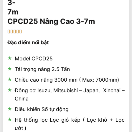
CPCD25 Nâng Cao 3-7m
5
1
trên 5 dựa
Đặc điểm nổi bật
trên
đánh
giá
Model CPCD25
Tải trọng nâng 2.5 Tấn
Chiều cao nâng 3000 mm ( Max: 7000mm)
Động cơ Isuzu, Mitsubishi – Japan, Xinchai –
China
Điều khiển Số tự động
Hệ thống lọc Lọc gió kép ( Lọc khô + Lọc
ướt )