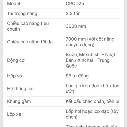
Liên hệ mua sản phẩm
Model
CPCD25
Tải trọng nâng
2.5 tấn
Chiều cao nâng tiêu
3000 mm
chuẩn
7000 mm (với cột nâng
Chiều cao nâng tối đa
chuyên dụng)
Isuzu, Mitsubishi – Nhật
Động cơ
Bản / Xinchai – Trung
Quốc
Hộp số
Số tự động
Lọc gió kép (lọc khô + lọc
Hệ thống lọc
ướt)
Khung gầm
Kết cấu chắc chắn, bền bỉ
Lốp hơi hoặc lốp đặc (tùy
Lốp xe
chọn)
Tầm nhìn thoáng, dễ vận