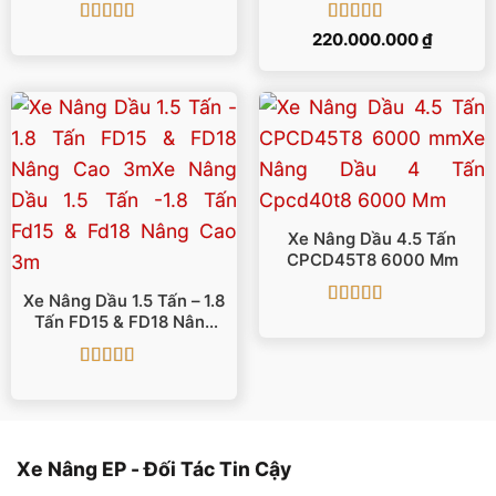
Được xếp
Được xếp
220.000.000
₫
hạng
5
5 sao
hạng
5
5 sao
Xe Nâng Dầu 4.5 Tấn
CPCD45T8 6000 Mm
Xe Nâng Dầu 1.5 Tấn – 1.8
Được xếp
Tấn FD15 & FD18 Nâng
hạng
5
5 sao
Cao 3m
Được xếp
hạng
5
5 sao
Xe Nâng EP - Đối Tác Tin Cậy