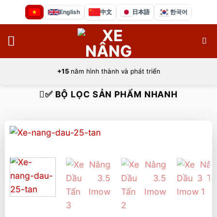
Bỏ
English
中文
日本語
한국어
qua
nội
dung
+15
năm hình thành và phát triển
✅ BỘ LỌC SẢN PHẨM NHANH