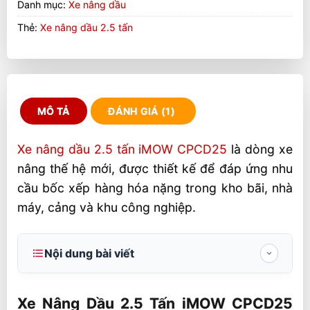
Danh mục:
Xe nâng dầu
Thẻ:
Xe nâng dầu 2.5 tấn
MÔ TẢ
ĐÁNH GIÁ (1)
Xe nâng dầu 2.5 tấn iMOW CPCD25
là dòng xe
nâng thế hệ mới, được thiết kế để đáp ứng nhu
cầu bốc xếp hàng hóa nặng trong kho bãi, nhà
máy, cảng và khu công nghiệp.
Nội dung bài viết
Xe Nâng Dầu 2.5 Tấn iMOW CPCD25 Nâng
Cao 3-7m
Xe Nâng Dầu 2.5 Tấn iMOW CPCD25