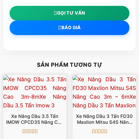
GỌI TƯ VẤN
BÁO GIÁ
SẢN PHẨM TƯƠNG TỰ
Xe Nâng Dầu 3.5 Tấn
Xe Nâng Dầu 3 Tấn FD30
IMOW CPCD35 Nâng Cao
Maxlion Mitsu S4S Nâng
3m-8m
Cao 3m – 6m
Được xếp
Được xếp