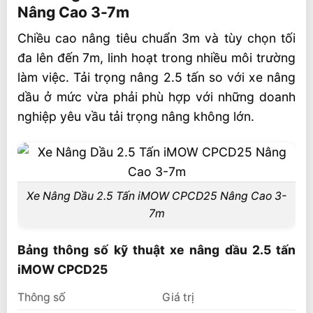
Nâng Cao 3-7m
Bảng thông số kỹ thuật xe nâng dầu 2.5
tấn iMOW CPCD25
Chiều cao nâng tiêu chuẩn 3m và tùy chọn tối
đa lên đến 7m, linh hoạt trong nhiều môi trường
Ứng dụng của xe nâng CPCD25
làm việc. Tải trọng nâng 2.5 tấn so với xe nâng
Động cơ Isuzu và Mitsubishi – Nhật Bản
dầu ở mức vừa phải phù hợp với những doanh
Động cơ Xinchai
nghiệp yêu vầu tải trọng nâng không lớn.
Hộp số tự động
Thiết kế khung gầm và hệ thống lọc hiện
đại
Xe Nâng Dầu 2.5 Tấn iMOW CPCD25 Nâng Cao 3-
Khung gầm chắc chắn và lốp tùy chọn
7m
Hệ thống lọc gió kép
Bảng thông số kỹ thuật xe nâng dầu 2.5 tấn
Thiết kế tối ưu, tầm nhìn thoáng cho người
iMOW CPCD25
lái
Siêu thị xe nâng EP – Kho bãi toàn quốc
Thông số
Giá trị