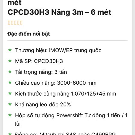
CPCD30H3 Nâng 3m – 6 mét
5
1
trên 5 dựa
Đặc điểm nổi bật
trên
đánh
giá
Thương hiệu: iMOW/EP trung quốc
Mã SP: CPCD30H3
Tải trọng nâng: 3 tấn
Chiều cao nâng: 3000-6000 mm
Kích thước càng nâng 1.070*125*45 mm
Khả năng leo dốc 20%
Hộp số tự động Powershift Tự động 1 tiến / 1
lùi
Động cơ: Mitsubishi S4S hoặc C490BPG