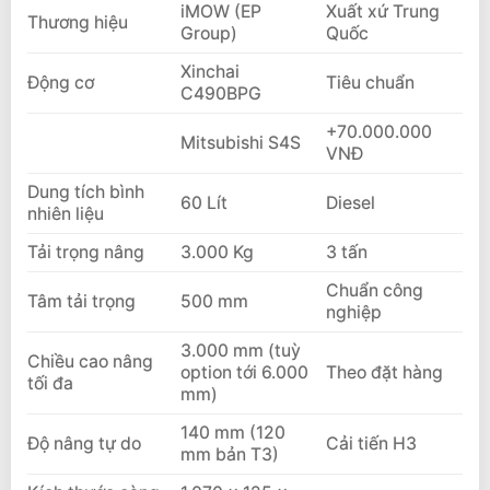
iMOW (EP
Xuất xứ Trung
Thương hiệu
Group)
Quốc
Xinchai
Động cơ
Tiêu chuẩn
C490BPG
+70.000.000
Mitsubishi S4S
VNĐ
Dung tích bình
60 Lít
Diesel
nhiên liệu
Tải trọng nâng
3.000 Kg
3 tấn
Chuẩn công
Tâm tải trọng
500 mm
nghiệp
3.000 mm (tuỳ
Chiều cao nâng
option tới 6.000
Theo đặt hàng
tối đa
mm)
140 mm (120
Độ nâng tự do
Cải tiến H3
mm bản T3)