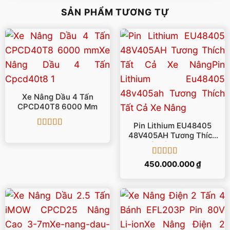
SẢN PHẨM TƯƠNG TỰ
Xe Nâng Dầu 4 Tấn
CPCD40T8 6000 Mm
Pin Lithium EU48405
Được xếp
48V405AH Tương Thích
hạng
5
5 sao
Tất Cả Xe Nâng
Được xếp
450.000.000
₫
hạng
5
5 sao