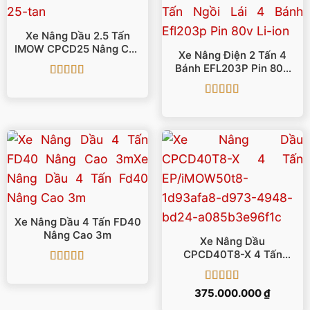
Xe Nâng Dầu 2.5 Tấn
IMOW CPCD25 Nâng Cao
Xe Nâng Điện 2 Tấn 4
3-7m
Bánh EFL203P Pin 80V
Li-Ion
Được xếp
hạng
5
5 sao
Được xếp
hạng
5
5 sao
Xe Nâng Dầu 4 Tấn FD40
Nâng Cao 3m
Xe Nâng Dầu
CPCD40T8-X 4 Tấn
EP/iMOW
Được xếp
hạng
5
5 sao
Được xếp
375.000.000
₫
hạng
5
5 sao