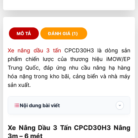
MÔ TẢ
ĐÁNH GIÁ (1)
Xe nâng dầu 3 tấn
CPCD30H3 là dòng sản
phẩm chiến lược của thương hiệu iMOW/EP
Trung Quốc, đáp ứng nhu cầu nâng hạ hàng
hóa nặng trong kho bãi, cảng biển và nhà máy
sản xuất.
Nội dung bài viết
Xe Nâng Dầu 3 Tấn CPCD30H3 Nâng 3m –
6 mét
Xe Nâng Dầu 3 Tấn CPCD30H3 Nâng
3m – 6 mét
Bảng Thông Số Kỹ Thuật Xe Nâng Dầu 3