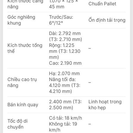
Kích thước càng
1.070 × 125 ×
Chuẩn Pallet
nâng
45 mm
Góc nghiêng
Trước/Sau:
Ổn định tải trọng
khung
6°/12°
Dài: 2.792 mm
(T3: 2.710 mm)
Kích thước tổng
Rộng: 1.225
–
thể
mm (T3: 1.230
mm)
Cao: 2.190 mm
Hạ: 2.070 mm
Chiều cao trụ
Nâng tối đa:
–
nâng
4.120 mm (T3:
4.210 mm)
2.400 mm (T3:
Linh hoạt trong
Bán kính quay
2.500 mm)
kho hẹp
Có tải: 18 km/h
Tốc độ di
Không tải: 19
–
chuyển
km/h