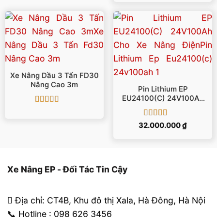
Xe Nâng Dầu 3 Tấn FD30
Nâng Cao 3m
Pin Lithium EP
EU24100(C) 24V100Ah
Cho Xe Nâng Điện
Được xếp
hạng
5
5 sao
Được xếp
32.000.000
₫
hạng
5
5 sao
Xe Nâng EP - Đối Tác Tin Cậy
Địa chỉ: CT4B, Khu đô thị Xala, Hà Đông, Hà Nội
📞 Hotline : 098 626 3456