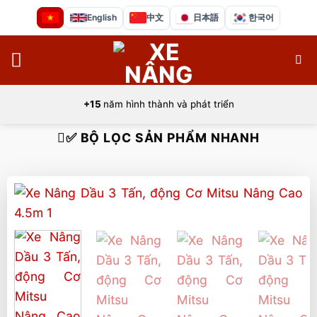
Bỏ
English
中文
日本語
한국어
qua
nội
dung
+15
năm hình thành và phát triển
✅ BỘ LỌC SẢN PHẨM NHANH