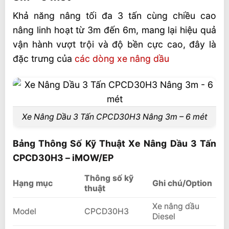
Tấn CPCD30H3 – iMOW/EP
Khả năng nâng tối đa 3 tấn cùng chiều cao
nâng linh hoạt từ 3m đến 6m, mang lại hiệu quả
Một số ưu điểm của Xe Nâng Dầu 3 Tấn
CPCD30H3
vận hành vượt trội và độ bền cực cao, đây là
đặc trưng của
các dòng xe nâng dầu
Siêu thị xe nâng EP – Kho bãi toàn quốc
Liên hệ mua sản phẩm
Xe Nâng Dầu 3 Tấn CPCD30H3 Nâng 3m – 6 mét
Bảng Thông Số Kỹ Thuật Xe Nâng Dầu 3 Tấn
CPCD30H3 – iMOW/EP
Thông số kỹ
Hạng mục
Ghi chú/Option
thuật
Xe nâng dầu
Model
CPCD30H3
Diesel