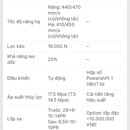
Nâng: 440/470
mm/s
(có/không tải)
Tốc độ nâng hạ
–
Hạ: 410/450
mm/s
(có/không tải)
Lực kéo
19.000 N
–
Khả năng leo
20%
–
dốc
Hộp số
Điều khiển
Tự động
Powershift 1
tiến/1 lùi
17.5 Mpa (T3:
Cải tiến tăng
Áp suất thủy lực
14.5 Mpa)
hiệu suất
Trước: 28×9-
Option: lốp đặc
15-14PR
Lốp xe
+10.000.000
Sau: 6.50-10-
VNĐ
10PR