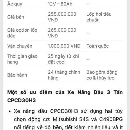
Ắc quy
12V – 80Ah
–
255.000.000
Lốp hơi tiêu
Giá bán
VNĐ
chuẩn
Giá option lốp
265.000.000
–
đặc
VNĐ
Vận chuyển
1.000.000 VNĐ
Toàn quốc
Thời gian giao
25 ngày từ khi
–
hàng
đặt cọc
24 tháng chính
Bao gồm động
Bảo hành
hãng
cơ & thủy lực
Một số ưu điểm của Xe Nâng Dầu 3 Tấn
CPCD30H3
Xe nâng dầu CPCD30H3 sử dụng hai tùy
chọn động cơ: Mitsubishi S4S và C490BPG
nổi tiếng về độ bền, tiết kiệm nhiên liệu và ít