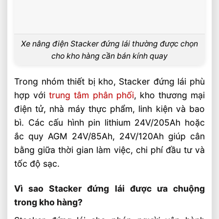
Xe Nâng Dầu 3 Tấn Có Thể Làm Việc Liên
Tục Nhiều Ca Không?
Xe Nâng Dầu 3 Tấn Nâng Cao 6 Mét Có
Phổ Biến Hiện Nay?
Xe nâng điện Stacker đứng lái thường được chọn
cho kho hàng cần bán kính quay
Xe Nâng Dầu 3 Tấn Nâng Cao 4.5 Mét
Nên Chọn Loại Nào?
Trong nhóm thiết bị kho, Stacker đứng lái phù
Xe Nâng Lithium Tải Trọng Nào Phù Hợp
Cho Kho Logistics
hợp với
trung tâm phân phối
, kho thương mại
điện tử, nhà máy thực phẩm, linh kiện và bao
So Sánh Hiệu Suất Nâng Xe Nâng Lithium
Theo Từng Tải Trọng
bì. Các cấu hình pin lithium 24V/205Ah hoặc
ắc quy AGM 24V/85Ah, 24V/120Ah giúp cân
Xe Nâng Lithium 2 Tấn Và 3 Tấn Khác
Nhau Thế Nào
bằng giữa thời gian làm việc, chi phí đầu tư và
So Sánh Xe Nâng Lithium 1.5 Tấn Và 2
tốc độ sạc.
Tấn Nên Chọn Loại Nào
Vì sao Stacker đứng lái được ưa chuộng
Chọn Xe Nâng Lithium Theo Nhu Cầu Sử
Dụng Thực Tế Hiệu Quả
trong kho hàng?