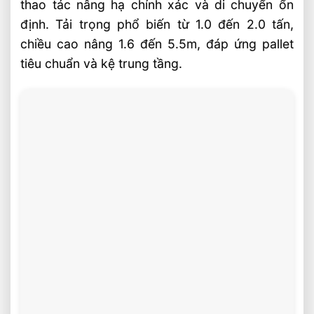
và cách chọn đúng nhu cầu
thao tác nâng hạ chính xác và di chuyển ổn
định. Tải trọng phổ biến từ 1.0 đến 2.0 tấn,
Câu hỏi thường gặp về xe nâng điện
chiều cao nâng 1.6 đến 5.5m, đáp ứng pallet
Stacker đứng lái FAQ
tiêu chuẩn và kệ trung tầng.
Stacker đứng lái phù hợp kho có chiều
cao kệ bao nhiêu?
Nên chọn pin lithium hay ắc quy AGM
cho Stacker đứng lái?
Model Stacker đứng lái nào phù hợp kho
hàng phổ thông?
Video: Các Model Xe Nâng Điện Stacker
Đứng Lái Bán Chạy Nhất Hiện Nay
Sản phẩm đề xuất
Liên hệ mua sản phẩm
Bài Viết Liên Quan