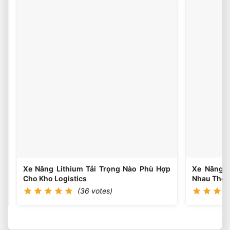
Xe
Nâng
Dầu
(35
votes)
3
Tấn
Nâng
Cao
6
Mét
Có
Phổ
Biến
Hiện
Nay?
Xe Nâng Lithium Tải Trọng Nào Phù Hợp
Xe Nâng L
Cho Kho Logistics
Nhau Thế 
(36 votes)