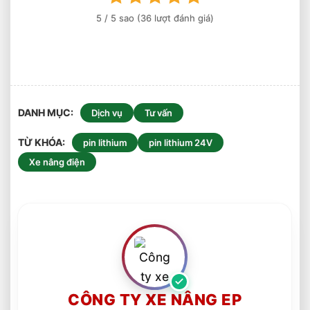
5
/ 5 sao (
36
lượt đánh giá)
DANH MỤC
Dịch vụ
Tư vấn
TỪ KHÓA
pin lithium
pin lithium 24V
Xe nâng điện
CÔNG TY XE NÂNG EP