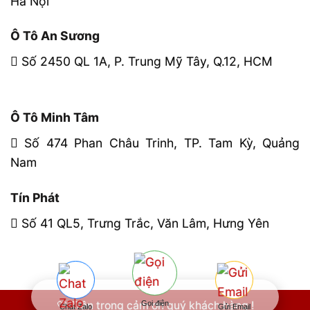
Hà Nội
Ô Tô An Sương
Số 2450 QL 1A, P. Trung Mỹ Tây, Q.12, HCM
Ô Tô Minh Tâm
Số 474 Phan Châu Trinh, TP. Tam Kỳ, Quảng
Nam
Tín Phát
Số 41 QL5, Trưng Trắc, Văn Lâm, Hưng Yên
Gọi điện
🤍 Trân trọng cảm ơn quý khách hàng !
Chat Zalo
Gửi Email