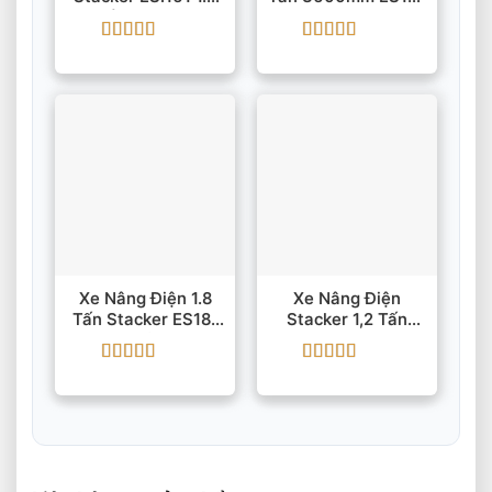
Tấn 1520mm
15ES IMOW/EP
IMOW/EP
Được xếp
Được xếp
hạng
5
5 sao
hạng
5
5 sao
Xe Nâng Điện 1.8
Xe Nâng Điện
Tấn Stacker ES18-
Stacker 1,2 Tấn
40WA Nâng Cao
4100mm EP ESA121
3m
Được xếp
Được xếp
hạng
5
5 sao
hạng
5
5 sao