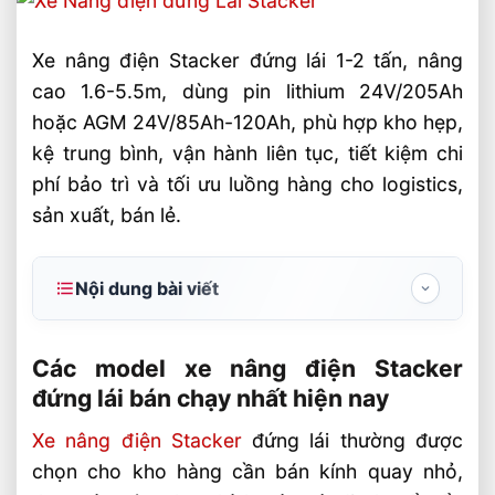
Xe nâng điện Stacker đứng lái 1-2 tấn, nâng
cao 1.6-5.5m, dùng pin lithium 24V/205Ah
hoặc AGM 24V/85Ah-120Ah, phù hợp kho hẹp,
kệ trung bình, vận hành liên tục, tiết kiệm chi
phí bảo trì và tối ưu luồng hàng cho logistics,
sản xuất, bán lẻ.
Nội dung bài viết
Các model xe nâng điện Stacker đứng lái
bán chạy nhất hiện nay
Các model xe nâng điện Stacker
đứng lái bán chạy nhất hiện nay
Vì sao Stacker đứng lái được ưa chuộng
trong kho hàng?
Xe nâng điện Stacker
đứng lái thường được
chọn cho kho hàng cần bán kính quay nhỏ,
Những model Stacker đứng lái bán chạy