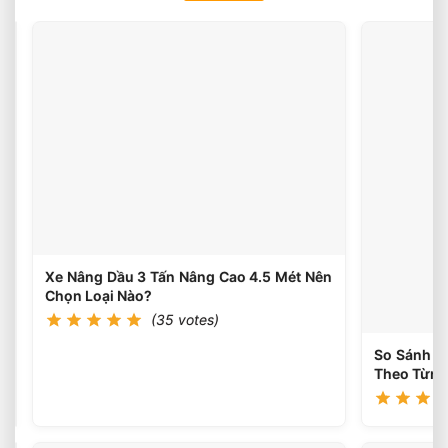
Xe
Nâng
Dầu
(35
votes)
3
Tấn
Có
Thể
Làm
Việc
Liên
Tục
Nhiều
Ca
Xe Nâng Dầu 3 Tấn Nâng Cao 4.5 Mét Nên
Không?
Chọn Loại Nào?
(35 votes)
So Sánh H
Theo Từng 