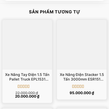
SẢN PHẨM TƯƠNG TỰ
Xe Nâng Tay Điện 1.5 Tấn
Xe Nâng Điện Stacker 1.5
Pallet Truck EPL1531
Tấn 3000mm ESR151
Nâng 105mm
IMOW/EP
Được xếp
Được xếp
22.000.000
₫
95.000.000
₫
Giá
Giá
20.000.000
hạng
5
5 sao
₫
hạng
5
5 sao
gốc
hiện
là:
tại
22.000.000 ₫.
là: