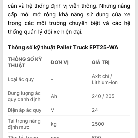
cân và hệ thống định vị viễn thông. Những nâng
cấp mới mở rộng khả năng sử dụng của xe
trong các môi trường chuyên biệt và các hệ
thống quản lý đội xe hiện đại.
Thông số kỹ thuật Pallet Truck EPT25-WA
THÔNG SỐ KỸ
ĐƠN VỊ
GIÁ TRỊ
THUẬT
Axit chì /
Loại ắc quy
–
Lithium-ion
Dung lượng ắc
Ah
240 / 205
quy danh định
Điện áp ắc quy
V
24
Tải trọng nâng
kg
2500
định mức
Tâm tải trọng
mm
600