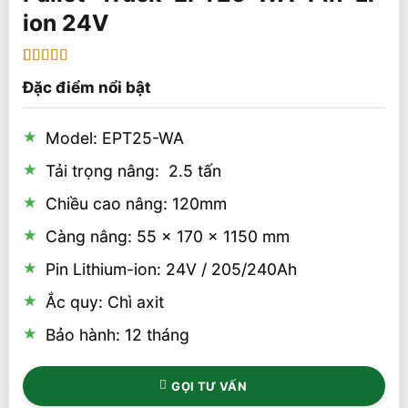
ion 24V
5
1
trên 5 dựa
Đặc điểm nổi bật
trên
đánh
giá
Model: EPT25-WA
Tải trọng nâng: 2.5 tấn
Chiều cao nâng: 120mm
Càng nâng: 55 x 170 x 1150 mm
Pin Lithium-ion: 24V / 205/240Ah
Ắc quy: Chì axit
Bảo hành: 12 tháng
GỌI TƯ VẤN