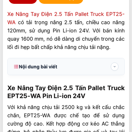
Xe Nâng Tay Điện 2.5 Tấn Pallet Truck EPT25-
WA
có tải trọng nâng 2.5 tấn, chiều cao nâng
120mm, sử dụng Pin Li-ion 24V. Với bán kính
quay 1600 mm, nó dễ dàng di chuyển trong các
lối đi hẹp bất chấp khả năng chịu tải nặng.
Nội dung bài viết
Xe Nâng Tay Điện 2.5 Tấn Pallet Truck
EPT25-WA Pin Li-ion 24V
Xe Nâng Tay Điện 2.5 Tấn Pallet Truck
EPT25-WA Pin Li-ion 24V
An toàn khi vận hành
Với khả năng chịu tải 2500 kg và kết cấu chắc
Hệ thống truyền động AC tiên tiến
chắn, EPT25-WA được chế tạo để sử dụng
Tùy chỉnh linh hoạt
cường độ cao. Kết hợp động cơ kéo AC thẳng
Thông số kỹ thuật Pallet Truck EPT25-WA
đứng, bộ phận thủy lực được gia cố và tay lái