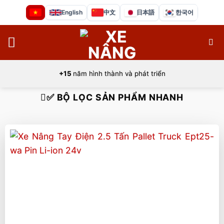
Bỏ
English
中文
日本語
한국어
qua
nội
dung
+15
năm hình thành và phát triển
✅ BỘ LỌC SẢN PHẨM NHANH