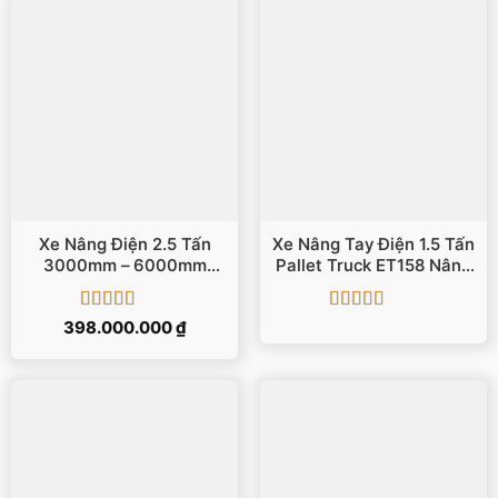
20.000.000 ₫.
Xe Nâng Điện 2.5 Tấn
Xe Nâng Tay Điện 1.5 Tấn
3000mm – 6000mm
Pallet Truck ET158 Nâng
EFL252 EP
110mm
Được xếp
Được xếp
398.000.000
₫
hạng
5
5 sao
hạng
5
5 sao