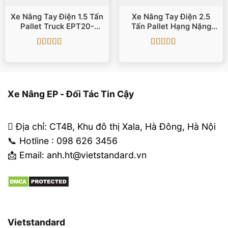
Xe Nâng Tay Điện 1.5 Tấn
Xe Nâng Tay Điện 2.5
Pallet Truck EPT20-
Tấn Pallet Hạng Nặng
15ET9
RPL251 Pin Li-Ion 24V
Được xếp
Được xếp
hạng
5
5 sao
hạng
5
5 sao
Xe Nâng EP - Đối Tác Tin Cậy
Địa chỉ: CT4B, Khu đô thị Xala, Hà Đông, Hà Nội
📞 Hotline : 098 626 3456
📩 Email: anh.ht@vietstandard.vn
Vietstandard