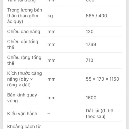
Trọng lượng bản
thân (bao gồm
kg
565 / 400
ắc quy)
Chiều cao nâng
mm
120
Chiều dài tổng
mm
1769
thể
Chiều rộng tổng
mm
710
thể
Kích thước càng
nâng (dày ×
mm
55 × 170 × 1150
rộng × dài)
Bán kính quay
mm
1600
vòng
Dắt lái (đi bộ
Kiểu vận hành
–
theo sau)
Khoảng cách từ