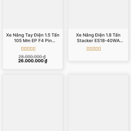
Xe Nâng Tay Điện 1.5 Tấn
Xe Nâng Điện 1.8 Tấn
105 Mm EP F4 Pin
Stacker ES18-40WA
Lithium
Nâng Cao 3m
Được xếp
Được xếp
28.000.000
₫
Giá
Giá
26.000.000
hạng
5
5 sao
₫
hạng
5
5 sao
gốc
hiện
là:
tại
28.000.000 ₫.
là:
26.000.000 ₫.