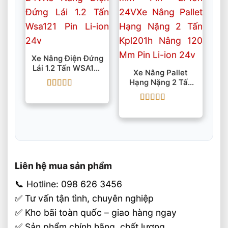
Xe Nâng Điện Đứng
Lái 1.2 Tấn WSA121
Xe Nâng Pallet
Pin Li-Ion 24V
Hạng Nặng 2 Tấn
KPL201H Nâng 120
Được xếp
Mm Pin Li-Ion 24V
hạng
5
5 sao
Được xếp
hạng
5
5 sao
Liên hệ mua sản phẩm
📞 Hotline: 098 626 3456
✅ Tư vấn tận tình, chuyên nghiệp
✅ Kho bãi toàn quốc – giao hàng ngay
✅ Sản phẩm chính hãng, chất lượng