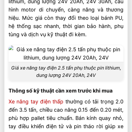
lithium, dung lượng 24V 20Ah, 24V 30Ah, cấu
Nhóm khách hàng phù hợp và cách chọn
xe
hình motor di chuyển, càng nâng và thương
hiệu. Mức giá còn thay đổi theo loại bánh PU,
Vì sao xe nâng tay điện 2.5 tấn được ưu
hệ thống sạc nhanh, thời gian bảo hành, phụ
tiên trong kho hàng
tùng và dịch vụ kỹ thuật đi kèm.
Ưu điểm vận hành thực tế
Cách đánh giá giá trị đầu tư
Câu hỏi thường gặp về xe nâng tay điện
2.5 tấn giá mới nhất FAQ
Giá xe nâng tay điện 2.5 tấn phụ thuộc pin lithium,
dung lượng 24V 20Ah, 24V
Xe nâng tay điện 2.5 tấn phù hợp kho
nào?
Thông số kỹ thuật cần xem trước khi mua
Pin lithium hay ắc quy khô phù hợp hơn?
Xe nâng tay điện thấp
thường có tải trọng 2.0
Giá xe nâng tay điện 2.5 tấn 2026 phụ
đến 3.5 tấn, chiều cao nâng 0.15 đến 0.20 mét,
thuộc gì?
phù hợp pallet tiêu chuẩn. Bán kính quay nhỏ,
Video: Xe Nâng Tay Điện 2.5 Tấn Giá Mới
tay điều khiển điện tử và pin tháo rời giúp xe