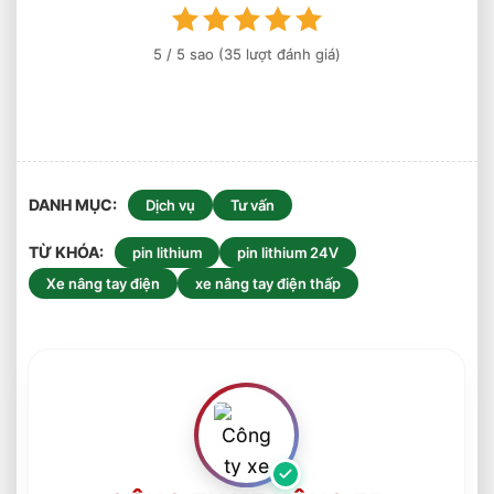
Kho
Logistics
5
/ 5 sao (
35
lượt đánh giá)
DANH MỤC
Dịch vụ
Tư vấn
TỪ KHÓA
pin lithium
pin lithium 24V
Xe nâng tay điện
xe nâng tay điện thấp