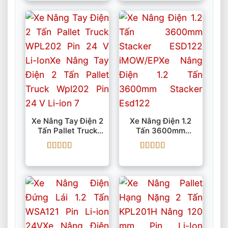
hạng
5
5 sao
hạng
5
5 sao
Xe Nâng Tay Điện 2
Xe Nâng Điện 1.2
Tấn Pallet Truck
Tấn 3600mm
WPL202 Pin 24 V
Stacker ESD122
Li-Ion
IMOW/EP
Được xếp
Được xếp
hạng
5
5 sao
hạng
5
5 sao