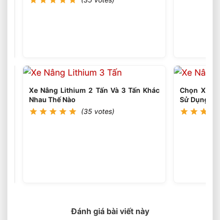
Xe
Nâng
Dầu
(35
votes)
3
Tấn
Nâng
Cao
4.5
Mét
Nên
Xe Nâng Lithium 2 Tấn Và 3 Tấn Khác
Chọn Xe Nâ
Chọn
Nhau Thế Nào
Sử Dụng Th
Loại
(35 votes)
Nào?
Xe
Nâng
Lithium
(36
votes)
Tải
Trọng
Nào
Phù
Hợp
Đánh giá bài viết này
Cho