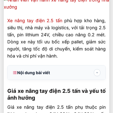
Xe nâng tay điện 2.5 tấn
phù hợp kho hàng,
siêu thị, nhà máy và logistics, với tải trọng 2.5
tấn, pin lithium 24V, chiều cao nâng 0.2 mét.
Dòng xe này tối ưu bốc xếp pallet, giảm sức
người, tăng tốc độ di chuyển, kiểm soát hàng
hóa và chi phí vận hành.
Nội dung bài viết
Giá xe nâng tay điện 2.5 tấn và yếu tố ảnh
hưởng
Giá xe nâng tay điện 2.5 tấn và yếu tố
ảnh hưởng
Thông số kỹ thuật cần xem trước khi
mua
Giá xe nâng tay điện 2.5 tấn phụ thuộc pin