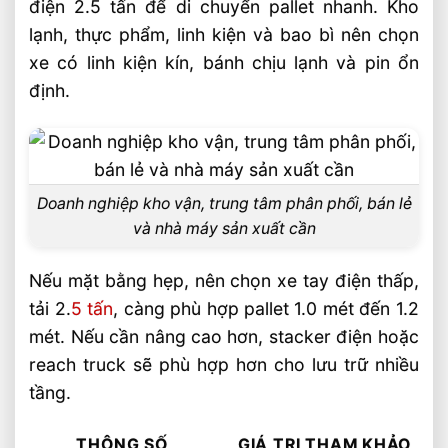
điện 2.5 tấn để di chuyển pallet nhanh. Kho
Xe Nâng Điện Lithium Tải Trọng Nào Phù
lạnh, thực phẩm, linh kiện và bao bì nên chọn
Hợp Cho Kho Nhỏ
xe có linh kiện kín, bánh chịu lạnh và pin ổn
Xe Nâng Điện Lithium Tải Trọng 1.5 Đến 5
định.
Tấn Bền Bỉ
Doanh nghiệp kho vận, trung tâm phân phối, bán lẻ
và nhà máy sản xuất cần
Nếu mặt bằng hẹp, nên chọn xe tay điện thấp,
tải 2.
5 tấn
, càng phù hợp pallet 1.0 mét đến 1.2
mét. Nếu cần nâng cao hơn, stacker điện hoặc
reach truck sẽ phù hợp hơn cho lưu trữ nhiều
tầng.
THÔNG SỐ
GIÁ TRỊ THAM KHẢO