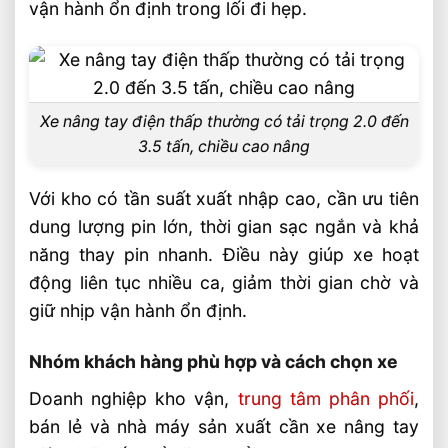
Nhất 2026
vận hành ổn định trong lối đi hẹp.
Sản phẩm đề xuất
Liên hệ mua sản phẩm
Bài Viết Liên Quan
Xe nâng tay điện thấp thường có tải trọng 2.0 đến
Xe Nâng Dầu 3 Tấn Nâng Cao 4.5 Mét
3.5 tấn, chiều cao nâng
Nên Chọn Loại Nào?
Xe Nâng Lithium Tải Trọng Nào Phù Hợp
Với kho có tần suất xuất nhập cao, cần ưu tiên
Cho Kho Logistics
dung lượng pin lớn, thời gian sạc ngắn và khả
So Sánh Hiệu Suất Nâng Xe Nâng Lithium
năng thay pin nhanh. Điều này giúp xe hoạt
Theo Từng Tải Trọng
động liên tục nhiều ca, giảm thời gian chờ và
Xe Nâng Lithium 2 Tấn Và 3 Tấn Khác
giữ nhịp vận hành ổn định.
Nhau Thế Nào
So Sánh Xe Nâng Lithium 1.5 Tấn Và 2
Nhóm khách hàng phù hợp và cách chọn xe
Tấn Nên Chọn Loại Nào
Doanh nghiệp kho vận,
trung tâm phân phối
,
Chọn Xe Nâng Lithium Theo Nhu Cầu Sử
bán lẻ và nhà máy sản xuất cần xe nâng tay
Dụng Thực Tế Hiệu Quả