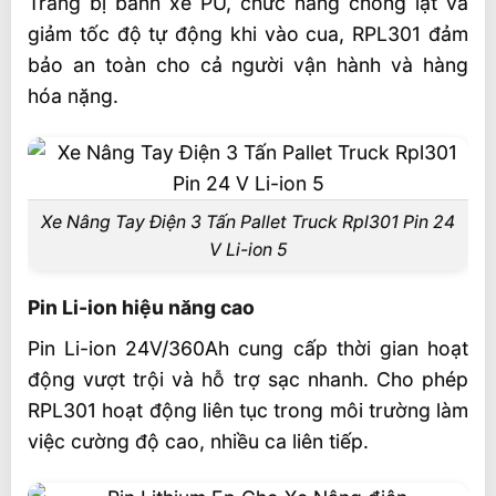
Trang bị bánh xe PU, chức năng chống lật và
Truck RPL301 Pin 24 V Li-Ion
giảm tốc độ tự động khi vào cua, RPL301 đảm
Những câu hỏi thường gặp về RPL301 FAQ
bảo an toàn cho cả người vận hành và hàng
hóa nặng.
Khả năng chịu tải tối đa của RPL251 là bao
nhiêu?
RPL251 sử dụng loại pin nào?
RPL251 đảm bảo độ ổn định dưới tải trọng
Xe Nâng Tay Điện 3 Tấn Pallet Truck Rpl301 Pin 24
nặng như thế nào?
V Li-ion 5
RPL251 có phù hợp với không gian kho bãi
Pin Li-ion hiệu năng cao
chật hẹp không?
Có các tùy chọn tùy chỉnh nào dành cho
Pin Li-ion 24V/360Ah cung cấp thời gian hoạt
RPL251 không?
động vượt trội và hỗ trợ sạc nhanh. Cho phép
RPL301 hoạt động liên tục trong môi trường làm
Liên hệ mua sản phẩm
việc cường độ cao, nhiều ca liên tiếp.