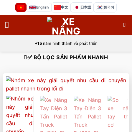
Bỏ
English
中文
日本語
한국어
qua
nội
dung
+15
năm hình thành và phát triển
✅ BỘ LỌC SẢN PHẨM NHANH