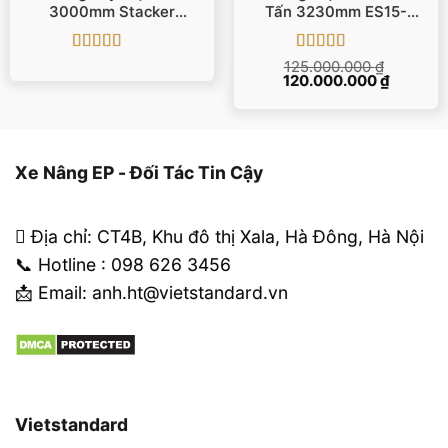
3000mm Stacker
Tấn 3230mm ES15-
RSC202 EP
33DM IMOW/EP
Được xếp
Được xếp
125.000.000
₫
Giá
Giá
hạng
5
5 sao
120.000.000
hạng
5
5 sao
₫
gốc
hiện
là:
tại
125.000.000 ₫.
là:
120.000.
Xe Nâng EP - Đối Tác Tin Cậy
Địa chỉ: CT4B, Khu đô thị Xala, Hà Đông, Hà Nội
📞 Hotline : 098 626 3456
📩 Email: anh.ht@vietstandard.vn
Vietstandard