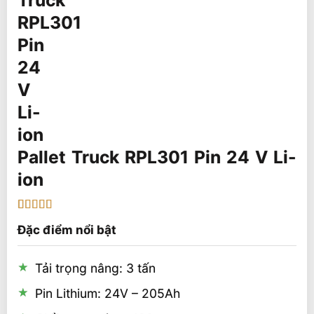
Pallet Truck RPL301 Pin 24 V Li-
ion
5
1
trên 5 dựa
Đặc điểm nổi bật
trên
đánh
giá
Tải trọng nâng: 3 tấn
Pin Lithium: 24V – 205Ah