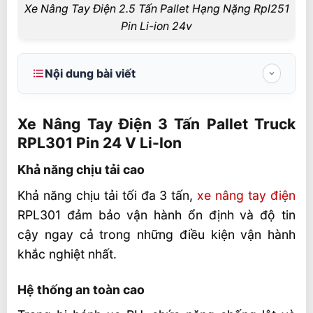
Xe Nâng Tay Điện 2.5 Tấn Pallet Hạng Nặng Rpl251
Pin Li-ion 24v
Nội dung bài viết
Xe Nâng Tay Điện 3 Tấn Pallet Truck
RPL301 Pin 24 V Li-Ion
Xe Nâng Tay Điện 3 Tấn Pallet Truck
RPL301 Pin 24 V Li-Ion
Khả năng chịu tải cao
Khả năng chịu tải cao
Hệ thống an toàn cao
Khả năng chịu tải tối đa 3 tấn,
xe nâng tay điện
Pin Li-ion hiệu năng cao
RPL301 đảm bảo vận hành ổn định và độ tin
Thoải mái và khả năng điều khiển của
cậy ngay cả trong những điều kiện vận hành
người vận hành
khắc nghiệt nhất.
Thông số kỹ thuật Xe Nâng Tay Điện 3 Tấn
Pallet Truck RPL301 Pin 24 V Li-Ion
Hệ thống an toàn cao
Ứng dụng Xe Nâng Tay Điện 3 Tấn Pallet