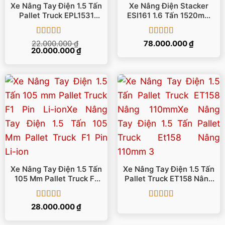
Xe Nâng Tay Điện 1.5 Tấn
Xe Nâng Điện Stacker
Pallet Truck EPL1531
ESI161 1.6 Tấn 1520mm
Nâng 105mm
IMOW/EP
Được xếp
Được xếp
22.000.000
₫
78.000.000
₫
Giá
Giá
20.000.000
hạng
5
5 sao
₫
hạng
5
5 sao
gốc
hiện
là:
tại
22.000.000 ₫.
là:
20.000.000 ₫.
Xe Nâng Tay Điện 1.5 Tấn
Xe Nâng Tay Điện 1.5 Tấn
105 Mm Pallet Truck F1
Pallet Truck ET158 Nâng
Pin Li-Ion
110mm
Được xếp
Được xếp
28.000.000
₫
hạng
5
5 sao
hạng
5
5 sao