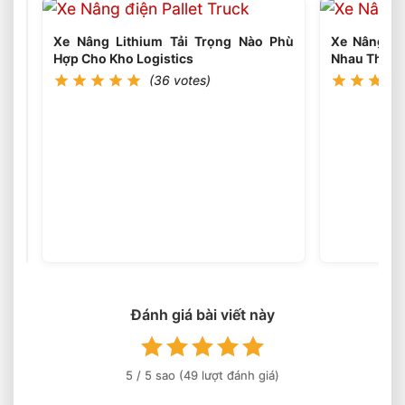
Thể
Làm
Xe Nâng Lithium Tải Trọng Nào Phù
Xe Nâng Li
Việc
Hợp Cho Kho Logistics
Nhau Thế N
Liên
(36 votes)
Tục
Nhiều
Ca
Không?
Xe
Nâng
Dầu
(35
votes)
3
Tấn
Nâng
Cao
6
Mét
Đánh giá bài viết này
Có
Phổ
Biến
Hiện
5
/ 5 sao (
49
lượt đánh giá)
Nay?