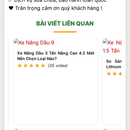
❤️ Trân trọng cảm ơn quý khách hàng !
BÀI VIẾT LIÊN QUAN
Xe Nâng Dầu 3 Tấn Nâng Cao 4.5 Mét
Nên Chọn Loại Nào?
So Sánh H
(35 votes)
Lithium The
Xe
Nâng
Dầu
(35
votes)
3
Tấn
Có