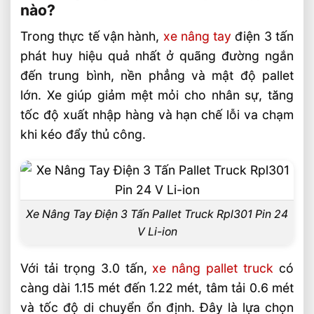
nào?
nào?
Trong thực tế vận hành,
xe nâng tay
điện 3 tấn
Giá Xe Nâng Tay Điện 3 Tấn Pallet Truck
phát huy hiệu quả nhất ở quãng đường ngắn
Pin Lithium – Ắc Quy AGM
đến trung bình, nền phẳng và mật độ pallet
Cách chọn xe nâng tay điện 3 tấn theo
lớn. Xe giúp giảm mệt mỏi cho nhân sự, tăng
ngành hàng
tốc độ xuất nhập hàng và hạn chế lỗi va chạm
Câu hỏi thường gặp về xe nâng điện 3 tấn
khi kéo đẩy thủ công.
Pallet Truck FAQ
Xe nâng tay điện 3 tấn có phù hợp kho
nhỏ không?
Nên chọn pin lithium hay ắc quy AGM
Xe Nâng Tay Điện 3 Tấn Pallet Truck Rpl301 Pin 24
cho pallet truck 3 tấn?
V Li-ion
Xe nâng tay điện 3 tấn khác gì stacker và
Với tải trọng 3.0 tấn,
xe nâng pallet truck
có
xe nâng điện đứng lái?
càng dài 1.15 mét đến 1.22 mét, tâm tải 0.6 mét
Liên hệ mua sản phẩm
và tốc độ di chuyển ổn định. Đây là lựa chọn