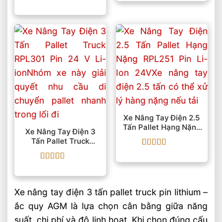
hạng
5
5 sao
Được xếp
hạng
5
5 sao
Xe Nâng Tay Điện 2.5
Tấn Pallet Hạng Nặng
Xe Nâng Tay Điện 3
RPL251 Pin Li-Ion 24V
Tấn Pallet Truck
RPL301 Pin 24 V Li-Ion
Được xếp
hạng
5
5 sao
Được xếp
hạng
5
5 sao
Xe nâng tay điện 3 tấn pallet truck pin lithium –
ắc quy AGM là lựa chọn cân bằng giữa năng
suất, chi phí và độ linh hoạt. Khi chọn đúng cấu