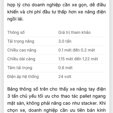
Bài Viết Liên Quan
hợp lý cho doanh nghiệp cần xe gọn, dễ điều
khiển và chi phí đầu tư thấp hơn xe nâng điện
Xe Nâng Dầu 3 Tấn Có Thể Làm Việc Liên
Tục Nhiều Ca Không?
ngồi lái.
Xe Nâng Dầu 3 Tấn Nâng Cao 6 Mét Có
Phổ Biến Hiện Nay?
Thông số
Giá trị tham khảo
Xe Nâng Dầu 3 Tấn Nâng Cao 4.5 Mét
Tải trọng nâng
3.0 tấn
Nên Chọn Loại Nào?
Chiều cao nâng
0.1 mét đến 0.2 mét
Xe Nâng Lithium Tải Trọng Nào Phù Hợp
Cho Kho Logistics
Chiều dài càng
1.15 mét đến 1.22 mét
So Sánh Hiệu Suất Nâng Xe Nâng Lithium
Tâm tải trọng
0.6 mét
Theo Từng Tải Trọng
Điện áp hệ thống
24 volt
Xe Nâng Lithium 2 Tấn Và 3 Tấn Khác
Nhau Thế Nào
Bảng thông số trên cho thấy xe nâng tay điện
So Sánh Xe Nâng Lithium 1.5 Tấn Và 2
3 tấn chủ yếu tối ưu cho thao tác pallet ngang
Tấn Nên Chọn Loại Nào
mặt sàn, không phải nâng cao như stacker. Khi
Chọn Xe Nâng Lithium Theo Nhu Cầu Sử
chọn xe, doanh nghiệp cần ưu tiên bán kính
Dụng Thực Tế Hiệu Quả