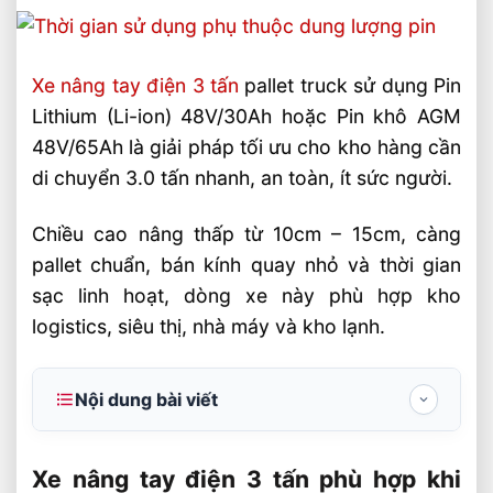
Xe nâng tay điện 3 tấn
pallet truck sử dụng Pin
Lithium (Li-ion) 48V/30Ah hoặc Pin khô AGM
48V/65Ah là giải pháp tối ưu cho kho hàng cần
di chuyển 3.0 tấn nhanh, an toàn, ít sức người.
Chiều cao nâng thấp từ 10cm – 15cm, càng
pallet chuẩn, bán kính quay nhỏ và thời gian
sạc linh hoạt, dòng xe này phù hợp kho
logistics, siêu thị, nhà máy và kho lạnh.
Nội dung bài viết
Xe nâng tay điện 3 tấn phù hợp khi nào?
Xe nâng tay điện 3 tấn phù hợp khi
Pin lithium và ắc quy AGM khác nhau thế