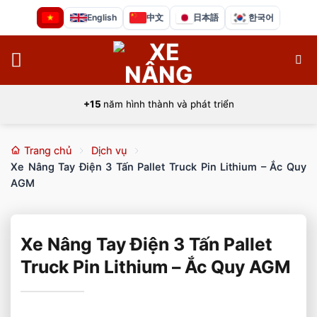
Bỏ
English
中文
日本語
한국어
qua
nội
dung
+15
năm hình thành và phát triển
Trang chủ
Dịch vụ
Xe Nâng Tay Điện 3 Tấn Pallet Truck Pin Lithium – Ắc Quy
AGM
Xe Nâng Tay Điện 3 Tấn Pallet
Truck Pin Lithium – Ắc Quy AGM