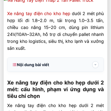
Xe nâng tay điện cho kho hẹp
dưới 2 mét phù
hợp lối đi 1.8–2.0 m, tải trọng 1.0–3.5 tấn,
chiều cao nâng 15–20 cm, dùng pin lithium
24V/10Ah–32Ah, hỗ trợ di chuyển pallet nhanh
trong kho logistics, siêu thị, kho lạnh và xưởng
sản xuất.
Nội dung bài viết
Xe nâng tay điện cho kho hẹp dưới 2 mét:
cấu hình, phạm vi ứng dụng và tiêu chí chọn
Xe nâng tay điện cho kho hẹp dưới 2
mét: cấu hình, phạm vi ứng dụng và
Thông số kỹ thuật cần kiểm tra trước khi
tiêu chí chọn
mua xe nâng tay điện cho kho hẹp dưới 2
mét
Xe nâng tay điện cho kho hẹp dưới 2 mét