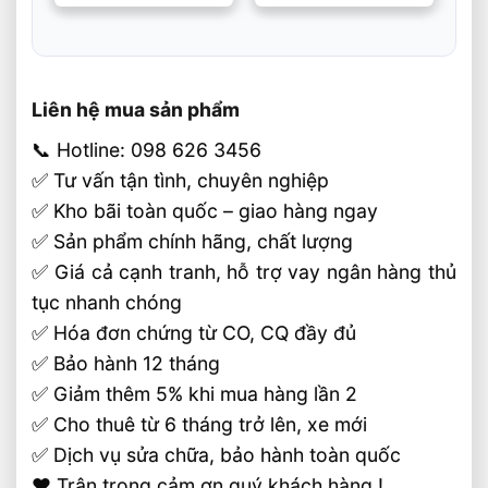
hạng
5
5 sao
hạng
5
5 sao
Liên hệ mua sản phẩm
📞 Hotline: 098 626 3456
✅ Tư vấn tận tình, chuyên nghiệp
✅ Kho bãi toàn quốc – giao hàng ngay
✅ Sản phẩm chính hãng, chất lượng
✅ Giá cả cạnh tranh, hỗ trợ vay ngân hàng thủ
tục nhanh chóng
✅ Hóa đơn chứng từ CO, CQ đầy đủ
✅ Bảo hành 12 tháng
✅ Giảm thêm 5% khi mua hàng lần 2
✅ Cho thuê từ 6 tháng trở lên, xe mới
✅ Dịch vụ sửa chữa, bảo hành toàn quốc
❤️ Trân trọng cảm ơn quý khách hàng !