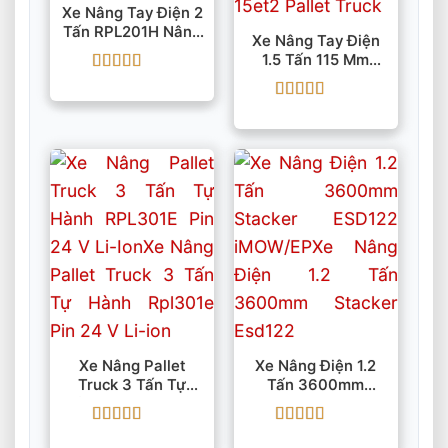
Xe Nâng Tay Điện 2
Tấn RPL201H Nâng
Xe Nâng Tay Điện
120mm Pin 24 V Li-
1.5 Tấn 115 Mm
Ion
EPT20-15ET2
Được xếp
Pallet Truck
hạng
5
5 sao
Được xếp
hạng
5
5 sao
Xe Nâng Pallet
Xe Nâng Điện 1.2
Truck 3 Tấn Tự
Tấn 3600mm
Hành RPL301E Pin
Stacker ESD122
24 V Li-Ion
IMOW/EP
Được xếp
Được xếp