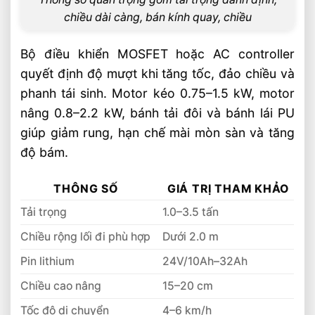
Tấn Nên Chọn Loại Nào
chiều dài càng, bán kính quay, chiều
Chọn Xe Nâng Lithium Theo Nhu Cầu Sử
Dụng Thực Tế Hiệu Quả
Bộ điều khiển MOSFET hoặc AC controller
Xe Nâng Điện Lithium Tải Trọng Nào Phù
quyết định độ mượt khi tăng tốc, đảo chiều và
Hợp Cho Kho Nhỏ
phanh tái sinh. Motor kéo 0.75–1.5 kW, motor
Xe Nâng Điện Lithium Tải Trọng 1.5 Đến 5
nâng 0.8–2.2 kW, bánh tải đôi và bánh lái PU
Tấn Bền Bỉ
giúp giảm rung, hạn chế mài mòn sàn và tăng
độ bám.
THÔNG SỐ
GIÁ TRỊ THAM KHẢO
Tải trọng
1.0–3.5 tấn
Chiều rộng lối đi phù hợp
Dưới 2.0 m
Pin lithium
24V/10Ah–32Ah
Chiều cao nâng
15–20 cm
Tốc độ di chuyển
4–6 km/h