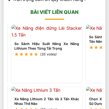
BÀI VIẾT LIÊN QUAN
So Sánh Xe 
Tấn Nên Ch
So Sánh Hiệu Suất Nâng Xe Nâng
Lithium Theo Từng Tải Trọng
(35 votes)
Xe
Nâng
Dầu
(35
votes)
3
Tấn
Nâng
Cao
4.5
Mét
Nên
Xe Nâng Lithium 2 Tấn Và 3 Tấn Khác
Chọn Xe Nâ
Chọn
Nhau Thế Nào
Sử Dụng Th
Loại