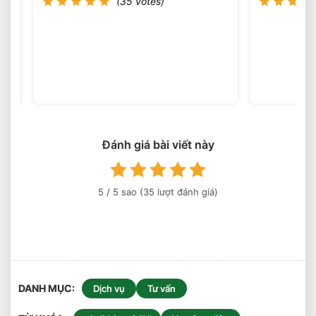
(35 votes)
Nào?
Xe
Nâng
Lithium
(36
votes)
Tải
Trọng
Nào
Phù
Hợp
Đánh giá bài viết này
Cho
Kho
Logistics
5
/ 5 sao (
35
lượt đánh giá)
DANH MỤC
Dịch vụ
Tư vấn