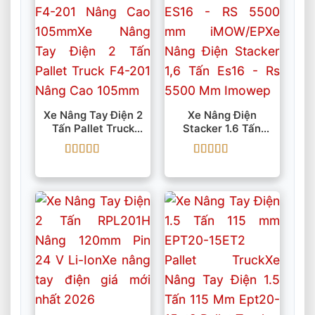
Xe Nâng Tay Điện 2
Xe Nâng Điện
Tấn Pallet Truck
Stacker 1.6 Tấn
F4-201 Nâng Cao
ES16 – RS 5500 Mm
105mm
IMOW/EP
Được xếp
Được xếp
hạng
5
5 sao
hạng
5
5 sao