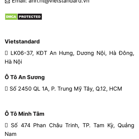
📩 Email: anh.ht@vietstandard.vn
Vietstandard
LK06-37, KĐT An Hưng, Dương Nội, Hà Đông,
Hà Nội
Ô Tô An Sương
Số 2450 QL 1A, P. Trung Mỹ Tây, Q.12, HCM
Ô Tô Minh Tâm
Số 474 Phan Châu Trinh, TP. Tam Kỳ, Quảng
Nam