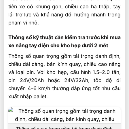
cho kho hẹp?
tiên xe có khung gọn, chiều cao hạ thấp, tay
lái trợ lực và khả năng đổi hướng nhanh trong
Video: Xe Nâng Tay Điện Cho Kho Hẹp
phạm vi nhỏ.
Dưới 2 Mét
Sản phẩm đề xuất
Thông số kỹ thuật cần kiểm tra trước khi mua
Liên hệ mua sản phẩm
xe nâng tay điện cho kho hẹp dưới 2 mét
Bài Viết Liên Quan
Thông số quan trọng gồm tải trọng danh định,
Xe Nâng Dầu 3 Tấn Nâng Cao 4.5 Mét
chiều dài càng, bán kính quay, chiều cao nâng
Nên Chọn Loại Nào?
và loại pin. Với kho hẹp, cấu hình 1.5–2.0 tấn,
Xe Nâng Lithium Tải Trọng Nào Phù Hợp
pin 24V/20Ah hoặc 24V/32Ah, tốc độ di
Cho Kho Logistics
chuyển 4–6 km/h thường đáp ứng tốt nhu cầu
So Sánh Hiệu Suất Nâng Xe Nâng Lithium
xuất nhập pallet.
Theo Từng Tải Trọng
Xe Nâng Lithium 2 Tấn Và 3 Tấn Khác
Nhau Thế Nào
So Sánh Xe Nâng Lithium 1.5 Tấn Và 2
Thông số quan trọng gồm tải trọng danh định,