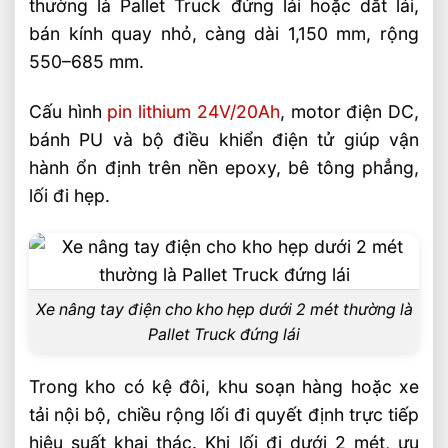
thường là Pallet Truck đứng lái hoặc dắt lái,
Vì sao kho hẹp dưới 2 mét nên ưu tiên xe
nâng tay điện thay vì xe nâng lớn
bán kính quay nhỏ, càng dài 1,150 mm, rộng
550–685 mm.
Chọn cấu hình xe nâng tay điện phù hợp
theo nhu cầu vận hành
Cấu hình
pin lithium 24V/20Ah
, motor điện DC,
Khi nào nên chọn Pallet Truck, Stacker
bánh PU và bộ điều khiển điện tử giúp vận
hoặc xe nâng tay cao
hành ổn định trên nền epoxy, bê tông phẳng,
Tiêu chí vận hành an toàn và hiệu quả
lối đi hẹp.
trong kho hẹp
Câu hỏi thường gặp về xe nâng tay điện
cho kho hẹp dưới 2 mét FAQ
Xe nâng tay điện cho kho hẹp dưới 2 mét thường là
Kho rộng 1.8 mét có dùng được xe nâng
Pallet Truck đứng lái
tay điện không?
Pin lithium 24V/20Ah có đủ cho một ca
Trong kho có kệ đôi, khu soạn hàng hoặc xe
làm việc không?
tải nội bộ, chiều rộng lối đi quyết định trực tiếp
Nên chọn xe nâng tay điện hay stacker
hiệu suất khai thác. Khi lối đi dưới 2 mét, ưu