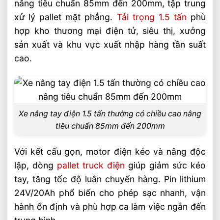
nâng tiêu chuẩn 85mm đến 200mm, tập trung
Ứng dụng thực tế theo từng nhóm khách
hàng
xử lý pallet mặt phẳng.
Tải trọng 1.5 tấn
phù
hợp kho thương mại điện tử, siêu thị, xưởng
Cách chọn xe nâng tay điện 1.5 tấn theo
sản xuất và khu vực xuất nhập hàng tần suất
nhu cầu kho hàng
cao.
So sánh nhanh các tiêu chí chọn mua
Câu hỏi thường gặp về chiều cao nâng
phổ biến của xe nâng tay điện 1.5 tấn FAQ
Xe nâng tay điện 1.5 tấn có nâng cao
Xe nâng tay điện 1.5 tấn thường có chiều cao nâng
được không?
tiêu chuẩn 85mm đến 200mm
Khi nào nên chọn xe nâng tay điện thay
Với kết cấu gọn, motor điện kéo và nâng độc
vì xe nâng tay cơ?
lập, dòng
pallet truck điện
giúp giảm sức kéo
Pin lithium 24V/20Ah có đủ cho vận
tay, tăng tốc độ luân chuyển hàng. Pin lithium
hành kho không?
24V/20Ah phổ biến cho phép sạc nhanh, vận
Video: Chiều Cao Nâng Phổ Biến Của Xe
hành ổn định và phù hợp ca làm việc ngắn đến
Nâng Tay Điện 1.5 Tấn