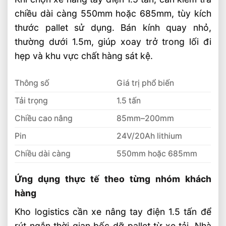
So Sánh Hiệu Suất Nâng Xe Nâng Lithium
chiều dài càng 550mm hoặc 685mm, tùy kích
Theo Từng Tải Trọng
thước pallet sử dụng. Bán kính quay nhỏ,
Xe Nâng Lithium 2 Tấn Và 3 Tấn Khác
thường dưới 1.5m, giúp xoay trở trong lối đi
Nhau Thế Nào
hẹp và khu vực chất hàng sát kệ.
Thông số
Giá trị phổ biến
Tải trọng
1.5 tấn
Chiều cao nâng
85mm–200mm
Pin
24V/20Ah lithium
Chiều dài càng
550mm hoặc 685mm
Ứng dụng thực tế theo từng nhóm khách
hàng
Kho logistics cần xe nâng tay điện 1.5 tấn để
rút ngắn thời gian bốc dỡ pallet từ xe tải. Nhà