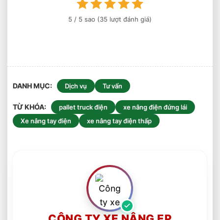
Quả
Không?
5
/ 5 sao (
35
lượt đánh giá)
DANH MỤC
Dịch vụ
Tư vấn
TỪ KHÓA
pallet truck điện
xe nâng điện đứng lái
Xe nâng tay điện
xe nâng tay điện thấp
CÔNG TY XE NÂNG EP