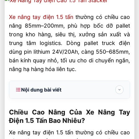
Xe nâng tay điện 1.5 tấn
thường có chiều cao
nâng 85mm–200mm, phù hợp bốc dỡ pallet
trong kho hàng, siêu thị, xưởng sản xuất và
trung tâm logistics. Dòng pallet truck điện
dùng pin lithium 24V/20Ah, càng 550–685mm,
bán kính quay nhỏ, tối ưu cho di chuyển ngắn,
nâng hạ hàng hóa liên tục.
Nội dung bài viết
Chiều Cao Nâng Của Xe Nâng Tay Điện 1.5
Tấn Bao Nhiêu?
Chiều Cao Nâng Của Xe Nâng Tay
Điện 1.5 Tấn Bao Nhiêu?
Thông số chiều cao và khả năng vận
hành cần chú ý
Xe nâng tay điện 1.5 tấn thường có chiều cao