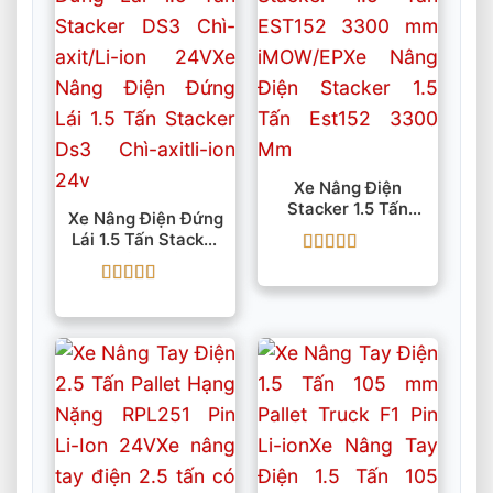
Xe Nâng Điện
Stacker 1.5 Tấn
Xe Nâng Điện Đứng
EST152 3300 Mm
Lái 1.5 Tấn Stacker
IMOW/EP
DS3 Chì-Axit/Li-Ion
Được xếp
24V
hạng
5
5 sao
Được xếp
hạng
5
5 sao