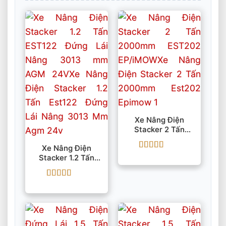
Xe Nâng Điện
Stacker 2 Tấn
2000mm EST202
Xe Nâng Điện
EP/iMOW
Được xếp
Stacker 1.2 Tấn
hạng
5
5 sao
EST122 Đứng Lái
Nâng 3013 Mm
Được xếp
AGM 24V
hạng
5
5 sao