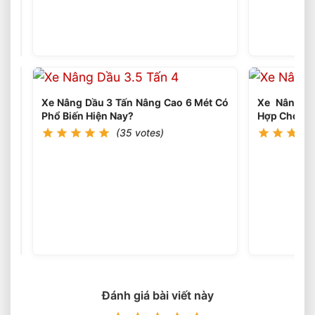
Xe
Nâng
Dầu
(35
votes)
5
Tấn
Có
Phù
Hợp
Xe Nâng Dầu 3 Tấn Nâng Cao 6 Mét Có
Xe Nâng Li
Cho
Phổ Biến Hiện Nay?
Hợp Cho Kho
Nhà
(35 votes)
Máy
Sản
Xuất
Không?
Xe
Nâng
Dầu
(35
votes)
5
Tấn
Dùng
Trong
Ngành
Thép
Đánh giá bài viết này
Có
Hiệu