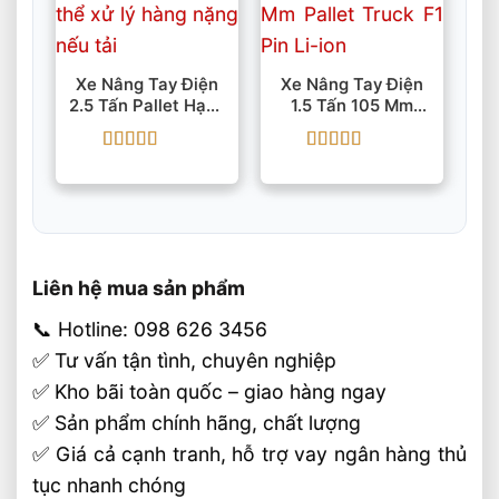
Xe Nâng Tay Điện
Xe Nâng Tay Điện
2.5 Tấn Pallet Hạng
1.5 Tấn 105 Mm
Nặng RPL251 Pin
Pallet Truck F1 Pin
Li-Ion 24V
Li-Ion
Được xếp
Được xếp
hạng
5
5 sao
hạng
5
5 sao
Liên hệ mua sản phẩm
📞 Hotline: 098 626 3456
✅ Tư vấn tận tình, chuyên nghiệp
✅ Kho bãi toàn quốc – giao hàng ngay
✅ Sản phẩm chính hãng, chất lượng
✅ Giá cả cạnh tranh, hỗ trợ vay ngân hàng thủ
tục nhanh chóng