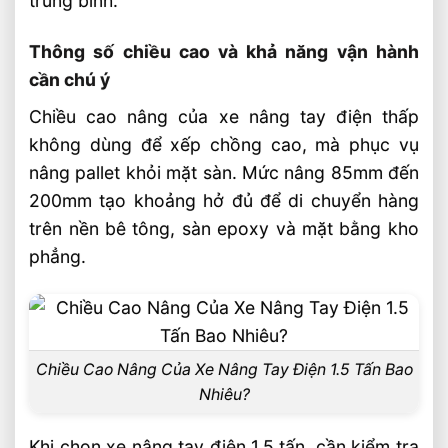
trung bình.
Sản phẩm đề xuất
Thông số chiều cao và khả năng vận hành
Liên hệ mua sản phẩm
cần chú ý
Bài Viết Liên Quan
Chiều cao nâng của xe nâng tay điện thấp
Xe Nâng Dầu 5 Tấn Có Phù Hợp Cho Nhà
không dùng để xếp chồng cao, mà phục vụ
Máy Sản Xuất Không?
nâng pallet khỏi mặt sàn. Mức nâng 85mm đến
Xe Nâng Dầu 5 Tấn Dùng Trong Ngành
200mm tạo khoảng hở đủ để di chuyển hàng
Thép Có Hiệu Quả Không?
trên nền bê tông, sàn epoxy và mặt bằng kho
Xe Nâng Dầu 3 Tấn Có Thể Làm Việc Liên
phẳng.
Tục Nhiều Ca Không?
Xe Nâng Dầu 3 Tấn Nâng Cao 6 Mét Có
Phổ Biến Hiện Nay?
Xe Nâng Dầu 3 Tấn Nâng Cao 4.5 Mét
Chiều Cao Nâng Của Xe Nâng Tay Điện 1.5 Tấn Bao
Nên Chọn Loại Nào?
Nhiêu?
Xe Nâng Lithium Tải Trọng Nào Phù Hợp
Cho Kho Logistics
Khi chọn xe nâng tay điện 1.5 tấn, cần kiểm tra