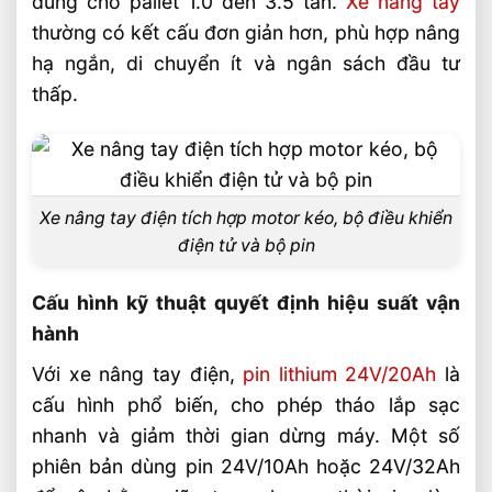
dùng cho pallet 1.0 đến 3.5 tấn.
Xe nâng tay
Nên chọn xe nâng tay điện hay xe nâng
thường có kết cấu đơn giản hơn, phù hợp nâng
tay thường?
hạ ngắn, di chuyển ít và ngân sách đầu tư
Trường hợp nên chọn xe nâng tay điện
thấp.
Trường hợp nên chọn xe nâng tay
thường
Câu hỏi thường gặp về xe nâng tay điện
hay xe nâng tay thường FAQ
Xe nâng tay điện tích hợp motor kéo, bộ điều khiển
điện tử và bộ pin
Xe nâng tay điện có phù hợp kho nhỏ
không?
Cấu hình kỹ thuật quyết định hiệu suất vận
Pin lithium 24V/20Ah dùng được bao
hành
lâu?
Với xe nâng tay điện,
pin lithium 24V/20Ah
là
Xe nâng tay thường có cần bảo dưỡng
cấu hình phổ biến, cho phép tháo lắp sạc
nhiều không?
nhanh và giảm thời gian dừng máy. Một số
Video: Xe Nâng Tay Điện Hay Xe Nâng Tay
phiên bản dùng pin 24V/10Ah hoặc 24V/32Ah
Thường: Nên Chọn Loại Nào?