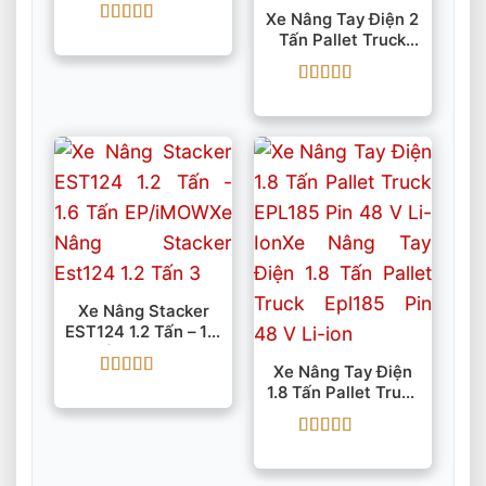
Tấn 6000mm
Xe Nâng Tay Điện 2
Được xếp
Tấn Pallet Truck
hạng
5
5 sao
EPT20-EZ Nâng
Cao 105 Mm
Được xếp
hạng
5
5 sao
Xe Nâng Stacker
EST124 1.2 Tấn – 1.6
Tấn EP/iMOW
Xe Nâng Tay Điện
Được xếp
1.8 Tấn Pallet Truck
hạng
5
5 sao
EPL185 Pin 48 V Li-
Ion
Được xếp
hạng
5
5 sao