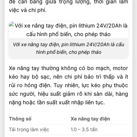
để cân bằng giữa trọng lượng, thời gian làm
việc và chi phí.
Sản phẩm đề xuất
Liên hệ mua sản phẩm
Bài Viết Liên Quan
Xe Nâng Dầu 3 Tấn Có Thể Làm Việc Liên
Với xe nâng tay điện, pin lithium 24V/20Ah là cấu
Tục Nhiều Ca Không?
hình phổ biến, cho phép tháo
Xe Nâng Dầu 3 Tấn Nâng Cao 6 Mét Có
Phổ Biến Hiện Nay?
Xe nâng tay thường không có bo mạch, motor
Xe Nâng Dầu 3 Tấn Nâng Cao 4.5 Mét
kéo hay bộ sạc, nên chi phí bảo trì thấp và ít
Nên Chọn Loại Nào?
rủi ro hỏng điện. Tuy nhiên, lực kéo phụ thuộc
Xe Nâng Lithium Tải Trọng Nào Phù Hợp
sức người, hiệu suất giảm rõ khi sàn dài, hàng
Cho Kho Logistics
nặng hoặc tần suất xuất nhập liên tục.
So Sánh Hiệu Suất Nâng Xe Nâng Lithium
Theo Từng Tải Trọng
Thông số
Xe nâng tay điện
Xe Nâng Lithium 2 Tấn Và 3 Tấn Khác
Tải trọng làm việc
1.0 – 3.5 tấn
Nhau Thế Nào