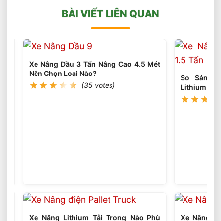
BÀI VIẾT LIÊN QUAN
Xe Nâng Dầu 3 Tấn Nâng Cao 4.5 Mét
Nên Chọn Loại Nào?
So Sánh H
(35 votes)
Lithium The
Xe
Nâng
Dầu
(35
votes)
3
Tấn
Có
Thể
Làm
Xe Nâng Lithium Tải Trọng Nào Phù
Xe Nâng Li