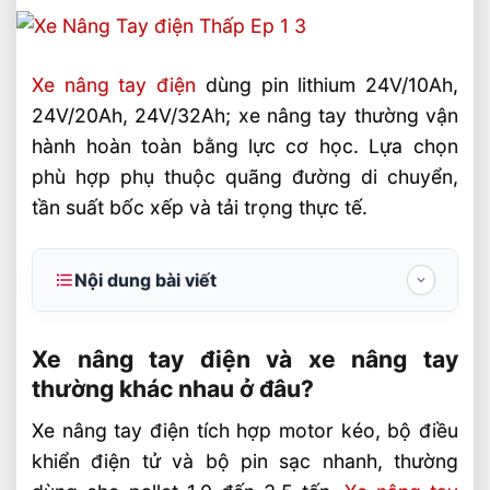
Xe nâng tay điện
dùng pin lithium 24V/10Ah,
24V/20Ah, 24V/32Ah; xe nâng tay thường vận
hành hoàn toàn bằng lực cơ học. Lựa chọn
phù hợp phụ thuộc quãng đường di chuyển,
tần suất bốc xếp và tải trọng thực tế.
Nội dung bài viết
Xe nâng tay điện và xe nâng tay thường
khác nhau ở đâu?
Xe nâng tay điện và xe nâng tay
thường khác nhau ở đâu?
Cấu hình kỹ thuật quyết định hiệu suất
vận hành
Xe nâng tay điện tích hợp motor kéo, bộ điều
khiển điện tử và bộ pin sạc nhanh, thường
Tiêu chí chọn theo môi trường làm việc