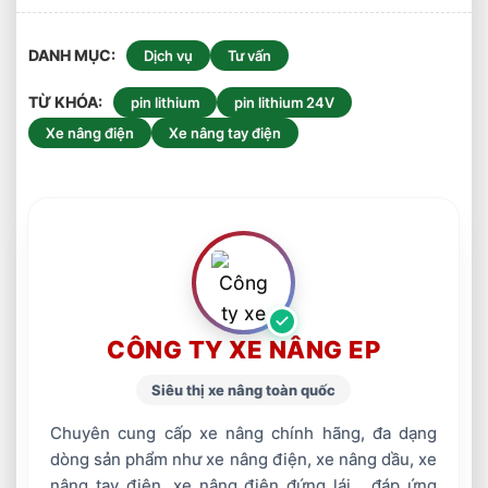
DANH MỤC
Dịch vụ
Tư vấn
TỪ KHÓA
pin lithium
pin lithium 24V
Xe nâng điện
Xe nâng tay điện
CÔNG TY XE NÂNG EP
Siêu thị xe nâng toàn quốc
Chuyên cung cấp xe nâng chính hãng, đa dạng
dòng sản phẩm như xe nâng điện, xe nâng dầu, xe
nâng tay điện, xe nâng điện đứng lái... đáp ứng