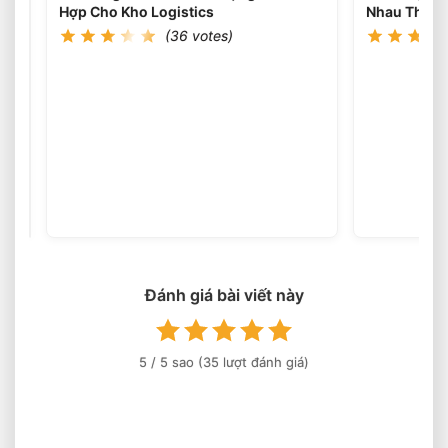
Việc
Hợp Cho Kho Logistics
Nhau Thế N
Liên
(36 votes)
Tục
Nhiều
Ca
Không?
Xe
Nâng
Dầu
(35
votes)
3
Tấn
Nâng
Cao
6
Mét
Đánh giá bài viết này
Có
Phổ
Biến
Hiện
5
/ 5 sao (
35
lượt đánh giá)
Nay?