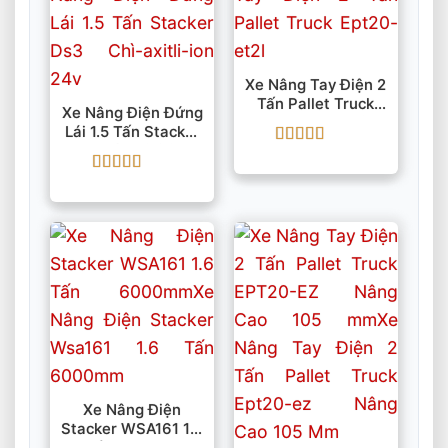
Xe Nâng Tay Điện 2
Tấn Pallet Truck
Xe Nâng Điện Đứng
EPT20-ET2L Pin
Lái 1.5 Tấn Stacker
48V/20Ah
DS3 Chì-Axit/Li-Ion
Được xếp
24V
hạng
5
5 sao
Được xếp
hạng
5
5 sao
Xe Nâng Điện
Stacker WSA161 1.6