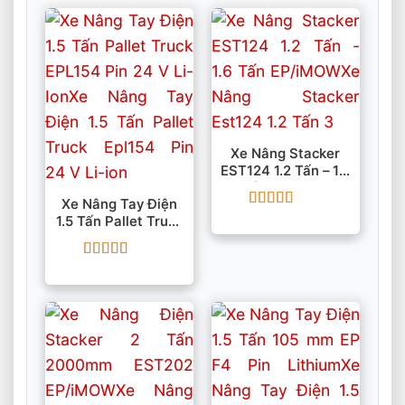
Xe Nâng Stacker
EST124 1.2 Tấn – 1.6
Tấn EP/iMOW
Xe Nâng Tay Điện
Được xếp
1.5 Tấn Pallet Truck
hạng
5
5 sao
EPL154 Pin 24 V Li-
Ion
Được xếp
hạng
5
5 sao