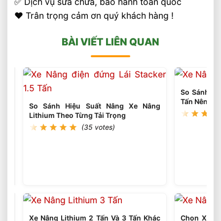
✅ Dịch vụ sửa chữa, bảo hành toàn quốc
❤️ Trân trọng cảm ơn quý khách hàng !
BÀI VIẾT LIÊN QUAN
So Sánh Xe 
Tấn Nên Ch
So Sánh Hiệu Suất Nâng Xe Nâng
Lithium Theo Từng Tải Trọng
(35 votes)
Xe
Nâng
Dầu
(35
votes)
3
Tấn
Nâng
Cao
4.5
Mét
Nên
Xe Nâng Lithium 2 Tấn Và 3 Tấn Khác
Chọn Xe Nâ