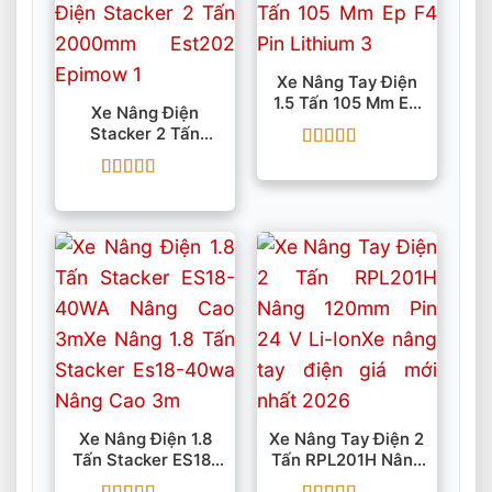
Xe Nâng Tay Điện
1.5 Tấn 105 Mm EP
Xe Nâng Điện
F4 Pin Lithium
Stacker 2 Tấn
2000mm EST202
Được xếp
EP/iMOW
hạng
5
5 sao
Được xếp
hạng
5
5 sao
Xe Nâng Điện 1.8
Xe Nâng Tay Điện 2
Tấn Stacker ES18-
Tấn RPL201H Nâng
40WA Nâng Cao
120mm Pin 24 V Li-