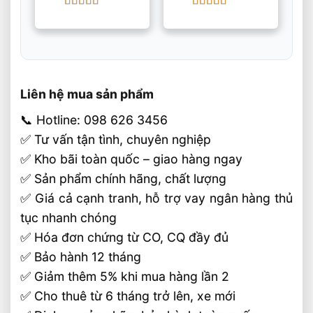
3m
Ion
Được xếp
Được xếp
hạng
5
5 sao
hạng
5
5 sao
Liên hệ mua sản phẩm
📞 Hotline: 098 626 3456
✅ Tư vấn tận tình, chuyên nghiệp
✅ Kho bãi toàn quốc – giao hàng ngay
✅ Sản phẩm chính hãng, chất lượng
✅ Giá cả cạnh tranh, hỗ trợ vay ngân hàng thủ
tục nhanh chóng
✅ Hóa đơn chứng từ CO, CQ đầy đủ
✅ Bảo hành 12 tháng
✅ Giảm thêm 5% khi mua hàng lần 2
✅ Cho thuê từ 6 tháng trở lên, xe mới