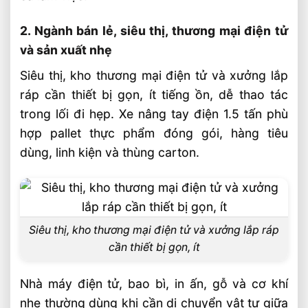
Chọn Xe Nâng Lithium Theo Nhu Cầu Sử
Dụng Thực Tế Hiệu Quả
2. Ngành bán lẻ, siêu thị, thương mại điện tử
Xe Nâng Điện Lithium Tải Trọng Nào Phù
và sản xuất nhẹ
Hợp Cho Kho Nhỏ
Siêu thị, kho thương mại điện tử và xưởng lắp
Xe Nâng Điện Lithium Tải Trọng 1.5 Đến 5
ráp cần thiết bị gọn, ít tiếng ồn, dễ thao tác
Tấn Bền Bỉ
trong lối đi hẹp. Xe nâng tay điện 1.5 tấn phù
hợp pallet thực phẩm đóng gói, hàng tiêu
dùng, linh kiện và thùng carton.
Siêu thị, kho thương mại điện tử và xưởng lắp ráp
cần thiết bị gọn, ít
Nhà máy điện tử, bao bì, in ấn, gỗ và cơ khí
nhẹ thường dùng khi cần di chuyển vật tư giữa