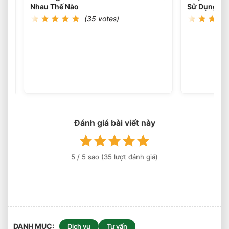
Chọn
Nhau Thế Nào
Sử Dụng Th
Loại
(35 votes)
Nào?
Xe
Nâng
Lithium
(36
votes)
Tải
Trọng
Nào
Phù
Hợp
Đánh giá bài viết này
Cho
Kho
Logistics
5
/ 5 sao (
35
lượt đánh giá)
DANH MỤC
Dịch vụ
Tư vấn