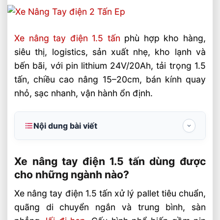
Xe nâng tay điện 1.5 tấn
phù hợp kho hàng,
siêu thị, logistics, sản xuất nhẹ, kho lạnh và
bến bãi, với pin lithium 24V/20Ah, tải trọng 1.5
tấn, chiều cao nâng 15–20cm, bán kính quay
nhỏ, sạc nhanh, vận hành ổn định.
Nội dung bài viết
Xe nâng tay điện 1.5 tấn dùng được cho
những ngành nào?
Xe nâng tay điện 1.5 tấn dùng được
cho những ngành nào?
1. Ngành kho vận, logistics và trung tâm
phân phối
Xe nâng tay điện 1.5 tấn xử lý pallet tiêu chuẩn,
quãng di chuyển ngắn và trung bình, sàn
2. Ngành bán lẻ, siêu thị, thương mại
điện tử và sản xuất nhẹ