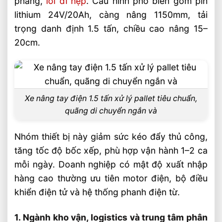
phẳng,
lối đi hẹp
. Cấu hình phổ biến gồm pin
lithium 24V/20Ah, càng nâng 1150mm, tải
Cách chọn xe nâng tay điện 1.5 tấn theo
trọng danh định 1.5 tấn, chiều cao nâng 15–
nhu cầu vận hành
20cm.
Tiêu chí kỹ thuật cần kiểm tra trước khi
mua
Những ngành nên ưu tiên đầu tư sớm
Câu hỏi thường gặp về Xe Nâng Tay Điện
Xe nâng tay điện 1.5 tấn xử lý pallet tiêu chuẩn,
1.5 Tấn Dùng Được Cho Những Ngành Nào?
quãng di chuyển ngắn và
FAQ
Nhóm thiết bị này giảm sức kéo đẩy thủ công,
Xe nâng tay điện 1.5 tấn có dùng được
tăng tốc độ bốc xếp, phù hợp vận hành 1–2 ca
cho kho lạnh không?
mỗi ngày. Doanh nghiệp có mật độ xuất nhập
Xe nâng tay điện 1.5 tấn phù hợp pallet
hàng cao thường ưu tiên motor điện, bộ điều
nào?
khiển điện tử và hệ thống phanh điện từ.
Doanh nghiệp nên chọn pin lithium hay
ắc quy cho xe nâng tay điện?
1. Ngành kho vận, logistics và trung tâm phân