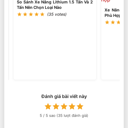
So Sánh Xe Nâng Lithium 1.5 Tấn Và 2
Tấn Nên Chọn Loại Nào
Xe Nâng Đi
(35 votes)
Phù Hợp Ch
So
Sánh
Hiệu
(35
votes)
Suất
Nâng
Xe
Nâng
Lithium
Đánh giá bài viết này
Theo
Từng
Tải
5
/ 5 sao (
35
lượt đánh giá)
Trọng