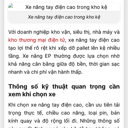
cao FAQ
Xe nâng tay điện cao có phù hợp với kho
Xe nâng tay điện cao trong kho kệ
kệ hẹp không?
Với doanh nghiệp kho vận, siêu thị, nhà máy và
Nên chọn pin lithium hay pin AGM cho xe
kho thương mại điện tử
, xe nâng tay điện cao
nâng tay điện cao?
tạo lợi thế rõ rệt khi xếp dỡ pallet lên kệ nhiều
Xe nâng tay điện cao nâng được hàng
tầng. Xe nâng EP thường được lựa chọn nhờ
lên bao nhiêu mét?
khả năng cân bằng giữa độ bền, thời gian sạc
Video: Xe Nâng Tay Điện Cao Nâng Hàng
nhanh và chi phí vận hành thấp.
Linh Hoạt Cho Kho Kệ
Thông số kỹ thuật quan trọng cần
Sản phẩm đề xuất
xem khi chọn xe
Liên hệ mua sản phẩm
Khi chọn xe nâng tay điện cao, cần ưu tiên tải
Bài Viết Liên Quan
trọng thực tế, chiều cao nâng, loại pin, bán
Xe Nâng Lithium Tải Trọng Nào Phù Hợp
kính quay và độ rộng lối đi. Những thông số
Cho Kho Logistics