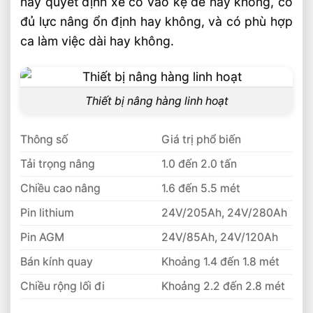
này quyết định xe có vào kệ dễ hay không, có
So Sánh Hiệu Suất Nâng Xe Nâng Lithium
đủ lực nâng ổn định hay không, và có phù hợp
Theo Từng Tải Trọng
ca làm việc dài hay không.
Xe Nâng Lithium 2 Tấn Và 3 Tấn Khác
Nhau Thế Nào
So Sánh Xe Nâng Lithium 1.5 Tấn Và 2
Thiết bị nâng hàng linh hoạt
Tấn Nên Chọn Loại Nào
Chọn Xe Nâng Lithium Theo Nhu Cầu Sử
Dụng Thực Tế Hiệu Quả
Thông số
Giá trị phổ biến
Xe Nâng Điện Lithium Tải Trọng Nào Phù
Tải trọng nâng
1.0 đến 2.0 tấn
Hợp Cho Kho Nhỏ
Chiều cao nâng
1.6 đến 5.5 mét
Xe Nâng Điện Lithium Tải Trọng 1.5 Đến 5
Pin lithium
24V/205Ah, 24V/280Ah
Tấn Bền Bỉ
Phân Loại Xe Nâng Điện Lithium Theo Tải
Pin AGM
24V/85Ah, 24V/120Ah
Trọng 1.5 Đến 5 Tấn
Bán kính quay
Khoảng 1.4 đến 1.8 mét
Chiều rộng lối đi
Khoảng 2.2 đến 2.8 mét