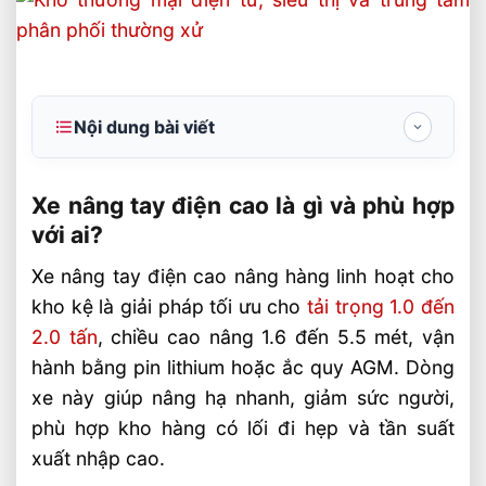
Nội dung bài viết
Xe nâng tay điện cao là gì và phù hợp với
ai?
Xe nâng tay điện cao là gì và phù hợp
với ai?
Thông số kỹ thuật quan trọng cần xem khi
chọn xe
Xe nâng tay điện cao nâng hàng linh hoạt cho
kho kệ là giải pháp tối ưu cho
tải trọng 1.0 đến
Ưu điểm thực tế khi dùng trong kho kệ
2.0 tấn
, chiều cao nâng 1.6 đến 5.5 mét, vận
Cách chọn đúng model cho từng nhu cầu
hành bằng pin lithium hoặc ắc quy AGM. Dòng
vận hành
xe này giúp nâng hạ nhanh, giảm sức người,
Vì sao doanh nghiệp nên đầu tư sớm vào
phù hợp kho hàng có lối đi hẹp và tần suất
xe nâng tay điện cao?
xuất nhập cao.
Câu hỏi thường gặp về xe nâng tay điện