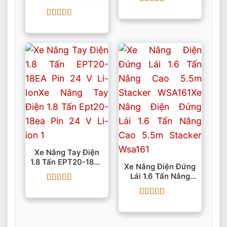
3000mm ESR151
Được xếp
IMOW/EP
hạng
5
5 sao
Được xếp
hạng
5
5 sao
Xe Nâng Tay Điện
1.8 Tấn EPT20-18EA
Xe Nâng Điện Đứng
Pin 24 V Li-Ion
Lái 1.6 Tấn Nâng
Cao 5.5m Stacker
Được xếp
WSA161
hạng
5
5 sao
Được xếp
hạng
5
5 sao