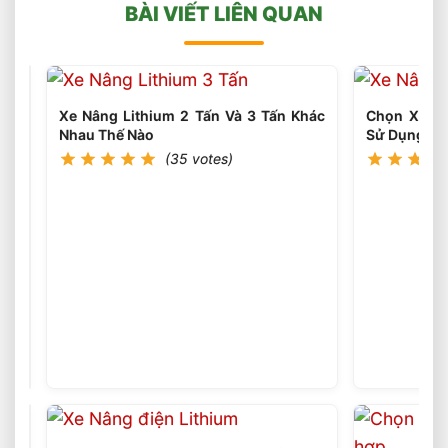
BÀI VIẾT LIÊN QUAN
Xe Nâng Lithium 2 Tấn Và 3 Tấn Khác
Chọn Xe Nâ
Nhau Thế Nào
Sử Dụng Th
(35 votes)
Xe
Nâng
Lithium
(36
votes)
Tải
Trọng
Nào
Phù
Hợp
Cho
Kho
Logistics