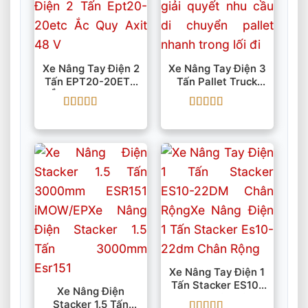
Xe Nâng Tay Điện 2
Xe Nâng Tay Điện 3
Tấn EPT20-20ETC
Tấn Pallet Truck
Ắc Quy Axit 48 V
RPL301 Pin 24 V Li-
Ion
Được xếp
Được xếp
hạng
5
5 sao
hạng
5
5 sao
Xe Nâng Tay Điện 1
Tấn Stacker ES10-
Xe Nâng Điện
22DM Chân Rộng
Stacker 1.5 Tấn