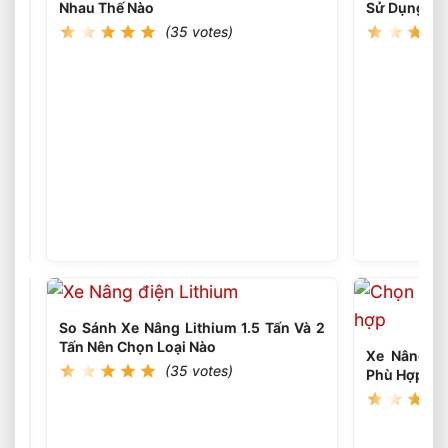
Nhau Thế Nào
Sử Dụng Th
(35 votes)
Xe
Nâng
Lithium
(36
votes)
Tải
Trọng
Nào
Phù
Hợp
Cho
Kho
Logistics
So Sánh Xe Nâng Lithium 1.5 Tấn Và 2
Tấn Nên Chọn Loại Nào
Xe Nâng Đi
(35 votes)
Phù Hợp Ch