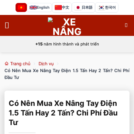
Bỏ
English
中文
日本語
한국어
qua
nội
dung
+15
năm hình thành và phát triển
Trang chủ
Dịch vụ
Có Nên Mua Xe Nâng Tay Điện 1.5 Tấn Hay 2 Tấn? Chi Phí
Đầu Tư
Có Nên Mua Xe Nâng Tay Điện
1.5 Tấn Hay 2 Tấn? Chi Phí Đầu
Tư