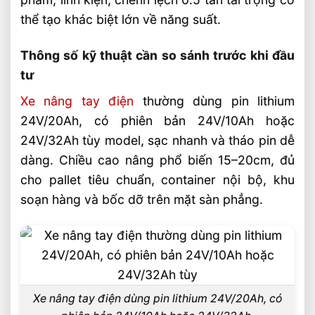
Nên ưu tiên giá mua thấp hay tải trọng
thể tạo khác biệt lớn về năng suất.
cao hơn khi đầu tư?
Thông số kỹ thuật cần so sánh trước khi đầu
Video: Có Nên Mua Xe Nâng Tay Điện 1.5
tư
Tấn Hay 2 Tấn? Phân Tích Chi Phí Đầu Tư
Xe nâng tay điện
thường dùng pin lithium
Sản phẩm đề xuất
24V/20Ah, có phiên bản 24V/10Ah hoặc
Liên hệ mua sản phẩm
24V/32Ah tùy model, sạc nhanh và tháo pin dễ
Bài Viết Liên Quan
dàng. Chiều cao nâng phổ biến 15–20cm, đủ
Xe Nâng Lithium Tải Trọng Nào Phù Hợp
cho pallet tiêu chuẩn, container nội bộ, khu
Cho Kho Logistics
soạn hàng và bốc dỡ trên mặt sàn phẳng.
So Sánh Hiệu Suất Nâng Xe Nâng Lithium
Theo Từng Tải Trọng
Xe Nâng Lithium 2 Tấn Và 3 Tấn Khác
Nhau Thế Nào
So Sánh Xe Nâng Lithium 1.5 Tấn Và 2
Xe nâng tay điện dùng pin lithium 24V/20Ah, có
Tấn Nên Chọn Loại Nào