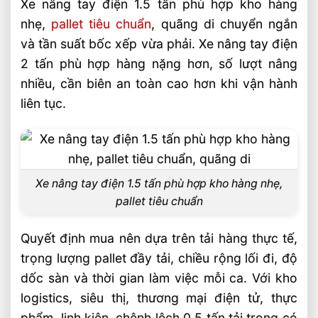
Xe nâng tay điện 1.5 tấn phù hợp kho hàng
nhẹ,
pallet tiêu chuẩn
, quãng di chuyển ngắn
Chi phí đầu tư và chi phí vận hành thực
tế
và tần suất bốc xếp vừa phải. Xe nâng tay điện
2 tấn phù hợp hàng nặng hơn, số lượt nâng
Chọn tải trọng nào theo nhu cầu vận
nhiều, cần biên an toàn cao hơn khi vận hành
hành?
liên tục.
Nhóm khách hàng phù hợp với từng lựa
chọn
Tiêu chí chốt mua để tránh chọn sai tải
trọng
Xe nâng tay điện 1.5 tấn phù hợp kho hàng nhẹ,
Câu hỏi thường gặp về xe nâng tay điện
pallet tiêu chuẩn
1.5 tấn hay 2 tấn FAQ
Quyết định mua nên dựa trên tải hàng thực tế,
Xe nâng tay điện 1.5 tấn có đủ dùng cho
trọng lượng pallet đầy tải, chiều rộng lối đi, độ
kho hàng phổ thông không?
dốc sàn và thời gian làm việc mỗi ca. Với kho
Pin 24V/20Ah có phù hợp cho xe nâng
logistics, siêu thị, thương mại điện tử, thực
tay điện làm việc nhiều ca không?
phẩm, linh kiện, chênh lệch 0.5 tấn tải trọng có