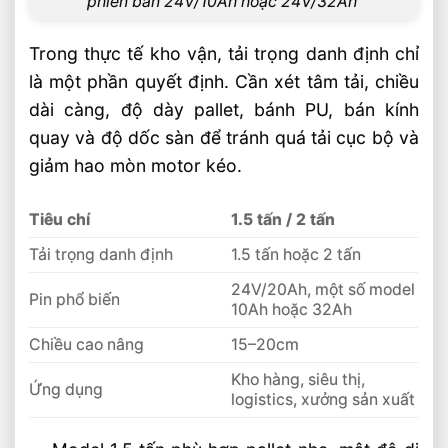
phiên bản 24V/10Ah hoặc 24V/32Ah
Chọn Xe Nâng Lithium Theo Nhu Cầu Sử
Dụng Thực Tế Hiệu Quả
Trong thực tế kho vận, tải trọng danh định chỉ
Xe Nâng Điện Lithium Tải Trọng Nào Phù
là một phần quyết định. Cần xét tâm tải, chiều
Hợp Cho Kho Nhỏ
dài càng, độ dày pallet, bánh PU, bán kính
Xe Nâng Điện Lithium Tải Trọng 1.5 Đến 5
quay và độ dốc sàn để tránh quá tải cục bộ và
Tấn Bền Bỉ
giảm hao mòn motor kéo.
Phân Loại Xe Nâng Điện Lithium Theo Tải
Trọng 1.5 Đến 5 Tấn
Tiêu chí
1.5 tấn / 2 tấn
Tải trọng danh định
1.5 tấn hoặc 2 tấn
24V/20Ah, một số model
Pin phổ biến
10Ah hoặc 32Ah
Chiều cao nâng
15–20cm
Kho hàng, siêu thị,
Ứng dụng
logistics, xưởng sản xuất