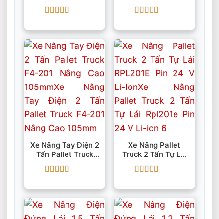
Hành RPL301E Pin
ES16 – RS 5500 Mm
24 V Li-Ion
IMOW/EP
Được xếp
Được xếp
hạng
5
5 sao
hạng
5
5 sao
Xe Nâng Tay Điện 2
Xe Nâng Pallet
Tấn Pallet Truck
Truck 2 Tấn Tự Lái
F4-201 Nâng Cao
RPL201E Pin 24 V
105mm
Li-Ion
Được xếp
Được xếp
hạng
5
5 sao
hạng
5
5 sao