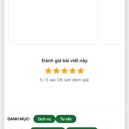
So
Sánh
Hiệu
(35
votes)
Suất
Nâng
Xe
Nâng
Lithium
Đánh giá bài viết này
Theo
Từng
Tải
5
/ 5 sao (
35
lượt đánh giá)
Trọng
DANH MỤC
Dịch vụ
Tư vấn