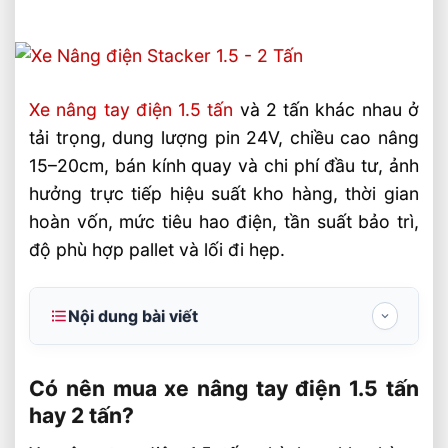
Xe nâng tay điện 1.5 tấn
và 2 tấn khác nhau ở
tải trọng, dung lượng pin 24V, chiều cao nâng
15–20cm, bán kính quay và chi phí đầu tư, ảnh
hưởng trực tiếp hiệu suất kho hàng, thời gian
hoàn vốn, mức tiêu hao điện, tần suất bảo trì,
độ phù hợp pallet và lối đi hẹp.
Nội dung bài viết
Có nên mua xe nâng tay điện 1.5 tấn hay 2
tấn?
Có nên mua xe nâng tay điện 1.5 tấn
hay 2 tấn?
Thông số kỹ thuật cần so sánh trước khi
đầu tư