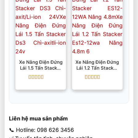
Xe Nâng Điện Đứng
Xe Nâng Điện Đứng
Lái 1.5 Tấn Stacker
Lái 1.2 Tấn Stacker
DS3 Chì-Axit/Li-Ion
ES12-12WA Nâng
24V
4.8m
Được xếp
Được xếp
hạng
5
5 sao
hạng
5
5 sao
Liên hệ mua sản phẩm
📞 Hotline: 098 626 3456